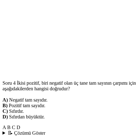
Soru 4
İkisi pozitif, biri negatif olan üç tane tam sayının çarpımı için
aşağıdakilerden hangisi doğrudur?
A)
Negatif tam sayıdır.
B)
Pozitif tam sayıdır.
C)
Sıfırdır.
D)
Sıfırdan büyüktür.
A
B
C
D
📝 Çözümü Göster