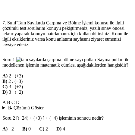
7. Sınıf Tam Sayılarda Çarpma ve Bölme İşlemi konusu ile ilgili
çözümlü test sorularını konuyu pekiştirmeniz, yazılı sınav öncesi
tekrar yaparak konuyu hatırlamanız için kullanabilirsiniz. Konu ile
ilgili eksikleriniz varsa konu anlatımı sayfasını ziyaret etmenizi
tavsiye ederiz.
Soru 1
Sayma pulları ile
modellenen işlemin matematik cümlesi aşağıdakilerden hangisidir?
A)
2 . (+3)
B)
2 . (−3)
C)
3 . (+2)
D)
3 . (−2)
A
B
C
D
📝 Çözümü Göster
Soru 2
[(−24) ÷ (+3) ] ÷ (−4) işleminin sonucu nedir?
A)
−2
B)
0
C)
2
D)
4