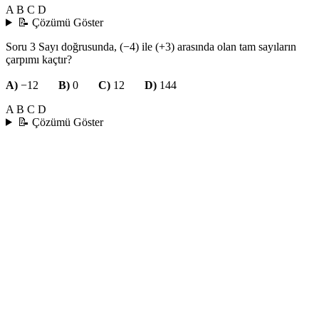
A
B
C
D
📝 Çözümü Göster
Soru 3
Sayı doğrusunda, (−4) ile (+3) arasında olan tam sayıların
çarpımı kaçtır?
A)
−12
B)
0
C)
12
D)
144
A
B
C
D
📝 Çözümü Göster