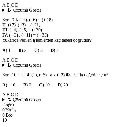
A
B
C
D
📝 Çözümü Göster
Soru 9
I.
(−3). (−6) = (+ 18)
II.
(+7). (−3) = (−21)
III.
(−4). (+5) = (+20)
IV.
(− 3) . (− 11) = (− 33)
Yukarıda verilen işlemlerden kaç tanesi doğrudur?
A)
1
B)
2
C)
3
D)
4
A
B
C
D
📝 Çözümü Göster
Soru 10
a = −4 için, (−5) . a ÷ (−2) ifadesinin değeri kaçtır?
A)
−10
B)
0
C)
10
D)
20
A
B
C
D
📝 Çözümü Göster
Doğru
0
Yanlış
0
Boş
10