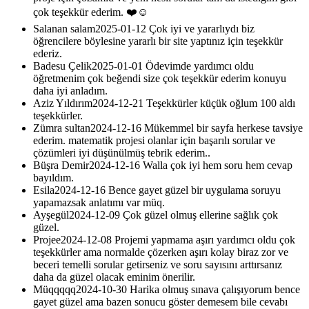
çok teşekkür ederim. ❤️☺️
Salanan salam
2025-01-12
Çok iyi ve yararlıydı biz
öğrencilere böylesine yararlı bir site yaptınız için teşekkür
ederiz.
Badesu Çelik
2025-01-01
Ödevimde yardımcı oldu
öğretmenim çok beğendi size çok teşekkür ederim konuyu
daha iyi anladım.
Aziz Yıldırım
2024-12-21
Teşekkürler küçük oğlum 100 aldı
teşekkürler.
Zümra sultan
2024-12-16
Mükemmel bir sayfa herkese tavsiye
ederim. matematik projesi olanlar için başarılı sorular ve
çözümleri iyi düşünülmüş tebrik ederim..
Büşra Demir
2024-12-16
Walla çok iyi hem soru hem cevap
bayıldım.
Esila
2024-12-16
Bence gayet güzel bir uygulama soruyu
yapamazsak anlatımı var müq.
Ayşegül
2024-12-09
Çok güzel olmuş ellerine sağlık çok
güzel.
Projee
2024-12-08
Projemi yapmama aşırı yardımcı oldu çok
teşekkürler ama normalde çözerken aşırı kolay biraz zor ve
beceri temelli sorular getirseniz ve soru sayısını arttırsanız
daha da güzel olacak eminim önerilir.
Müqqqqq
2024-10-30
Harika olmuş sınava çalışıyorum bence
gayet güzel ama bazen sonucu göster demesem bile cevabı