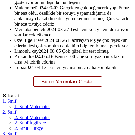
gösteriyor onun dışında muhteşem.
Mukemmel
2024-09-03
Gerçekten çok beğenerek yaptığımız
bir test oldu. özellikle bir soruyu yapamadığımız da
açıklamaya bakabilme detayı mükemmel olmuş. Çok yararlı
bir test tavsiye ederiz.
Merhaba ben elif
2024-08-27
Test hem kolay hem de sarıyor
sorular çok eğlenceli.
Özel Ege Lisesi
2024-08-26
Hazırlayan kişiye çok teşekkür
ederim test çok zor olmasa da tüm bilgileri bilmek gerekiyor.
Limonlu çay
2024-08-05
Çok güzel bir test olmuş.
Ankaralı
2024-05-16
Bence 100 tane soru yazmanız lazım
ama iyi tebrik ederim.
Tuba
2024-04-13
Testler iyi ama biraz daha zor olabilir.
✖ Kapat
1. Sınıf
1. Sınıf Matematik
2. Sınıf
2. Sınıf Matematik
2. Sınıf İngilizce
2. Sınıf Türkçe
3. Sınıf