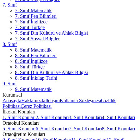
7. Sınıf
7. Sınıf Matematik
7. Sınıf Fen Bilimleri
7. Sınıf İngilizce
7. Sınıf Türkçe
7. Sınıf Din Kültürü ve Ahlak Bilgisi
7. Sınıf Sosyal Bilgiler
8. Sınıf
8. Sınıf Matematik
8. Sınıf Fen Bilimleri
8. Sınıf İngilizce
8. Sınıf Türkçe
8. Sınıf Din Kültürü ve Ahlak Bilgisi
8. Sınıf İnkılap Tarihi
9. Sınıf
9. Sınıf Matematik
Kurumsal
Anasayfa
Hakkımızda
İletişim
Kullanıcı Sözleşmesi
Gizlilik
Politikası
Çerez Politikası
İlkokul Konuları
1. Sınıf Konuları
2. Sınıf Konuları
3. Sınıf Konuları
4. Sınıf Konuları
Ortaokul Konuları
5. Sınıf Konuları
6. Sınıf Konuları
7. Sınıf Konuları
8. Sınıf Konuları
Ortaöğretim Konuları
9. Sınıf Konuları
10. Sınıf Konuları
11. Sınıf Konuları
12. Sınıf