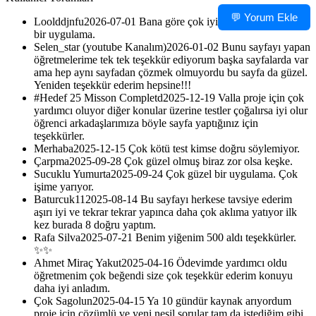
💬 Yorum Ekle
Loolddjnfu
2026-07-01
Bana göre çok iyi
bir uygulama.
Selen_star (youtube Kanalım)
2026-01-02
Bunu sayfayı yapan
öğretmelerime tek tek teşekkür ediyorum başka sayfalarda var
ama hep aynı sayfadan çözmek olmuyordu bu sayfa da güzel.
Yeniden teşekkür ederim hepsine!!!
#Hedef 25 Misson Completd
2025-12-19
Valla proje için çok
yardımcı oluyor diğer konular üzerine testler çoğalırsa iyi olur
öğrenci arkadaşlarımıza böyle sayfa yaptığınız için
teşekkürler.
Merhaba
2025-12-15
Çok kötü test kimse doğru söylemiyor.
Çarpma
2025-09-28
Çok güzel olmuş biraz zor olsa keşke.
Sucuklu Yumurta
2025-09-24
Çok güzel bir uygulama. Çok
işime yarıyor.
Baturcuk11
2025-08-14
Bu sayfayı herkese tavsiye ederim
aşırı iyi ve tekrar tekrar yapınca daha çok aklıma yatıyor ilk
kez burada 8 doğru yaptım.
Rafa Silva
2025-07-21
Benim yiğenim 500 aldı teşekkürler.
✨✨
Ahmet Miraç Yakut
2025-04-16
Ödevimde yardımcı oldu
öğretmenim çok beğendi size çok teşekkür ederim konuyu
daha iyi anladım.
Çok Sagolun
2025-04-15
Ya 10 gündür kaynak arıyordum
proje için çözümlü ve yeni nesil sorular tam da istediğim gibi