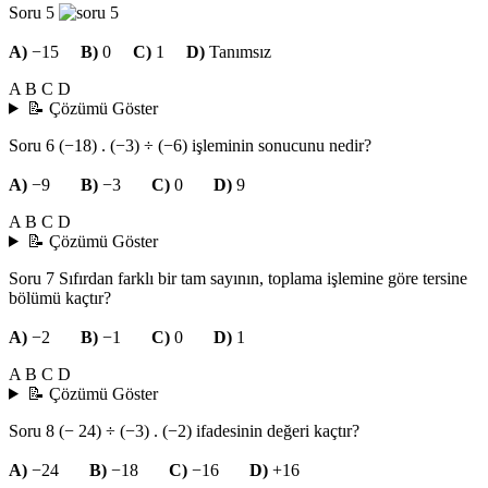
Soru 5
A)
−15
B)
0
C)
1
D)
Tanımsız
A
B
C
D
📝 Çözümü Göster
Soru 6
(−18) . (−3) ÷ (−6) işleminin sonucunu nedir?
A)
−9
B)
−3
C)
0
D)
9
A
B
C
D
📝 Çözümü Göster
Soru 7
Sıfırdan farklı bir tam sayının, toplama işlemine göre tersine
bölümü kaçtır?
A)
−2
B)
−1
C)
0
D)
1
A
B
C
D
📝 Çözümü Göster
Soru 8
(− 24) ÷ (−3) . (−2) ifadesinin değeri kaçtır?
A)
−24
B)
−18
C)
−16
D)
+16