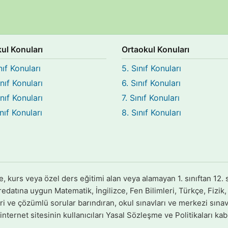
kul Konuları
Ortaokul Konuları
nıf Konuları
5. Sınıf Konuları
ınıf Konuları
6. Sınıf Konuları
ınıf Konuları
7. Sınıf Konuları
ınıf Konuları
8. Sınıf Konuları
urs veya özel ders eğitimi alan veya alamayan 1. sınıftan 12. s
datına uygun Matematik, İngilizce, Fen Bilimleri, Türkçe, Fizik, K
eri ve çözümlü sorular barındıran, okul sınavları ve merkezi sınavl
nternet sitesinin kullanıcıları Yasal Sözleşme ve Politikaları kabu