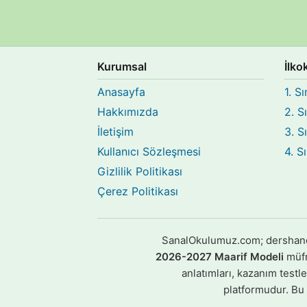
Kurumsal
İlko
Anasayfa
1. Sı
Hakkımızda
2. S
İletişim
3. S
Kullanıcı Sözleşmesi
4. S
Gizlilik Politikası
Çerez Politikası
SanalOkulumuz.com; dershane, k
2026-2027 Maarif Modeli
müfre
anlatımları, kazanım testl
platformudur. Bu i