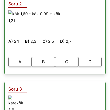
Soru 2
A)
2,1
B)
2,3
C)
2,5
D)
2,7
A
B
C
D
Soru 3