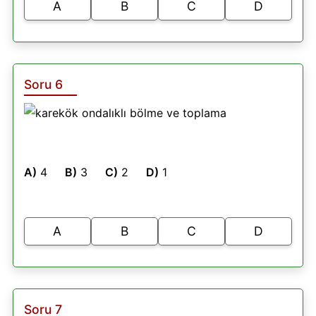
A
B
C
D
Soru 6
A)
4
B)
3
C)
2
D)
1
A
B
C
D
Soru 7