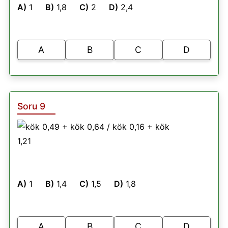
A)
1
B)
1,8
C)
2
D)
2,4
A
B
C
D
Soru 9
A)
1
B)
1,4
C)
1,5
D)
1,8
A
B
C
D