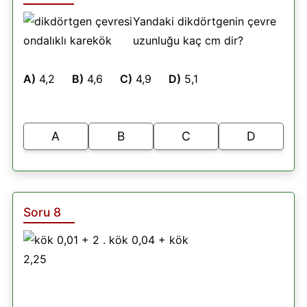
Yandaki dikdörtgenin çevre
uzunluğu kaç cm dir?
A)
4,2
B)
4,6
C)
4,9
D)
5,1
A
B
C
D
Soru 8