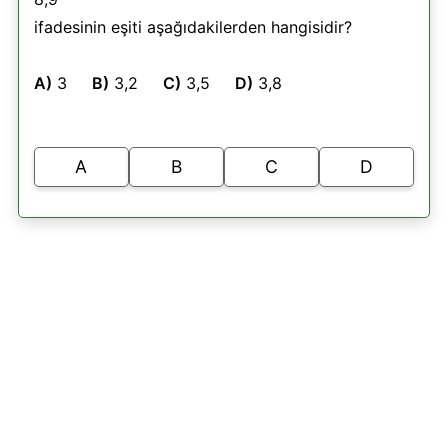
ifadesinin eşiti aşağıdakilerden hangisidir?
A)
3
B)
3,2
C)
3,5
D)
3,8
A
B
C
D