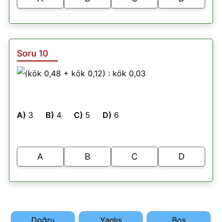
Soru 10
A)
3
B)
4
C)
5
D)
6
A
B
C
D
Doğru
Yanlış
Boş