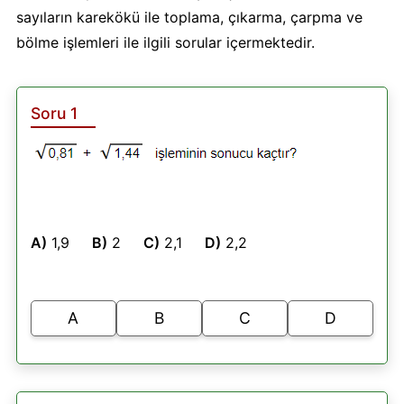
sayıların karekökü ile toplama, çıkarma, çarpma ve
bölme işlemleri ile ilgili sorular içermektedir.
Soru 1
A)
1,9
B)
2
C)
2,1
D)
2,2
A
B
C
D