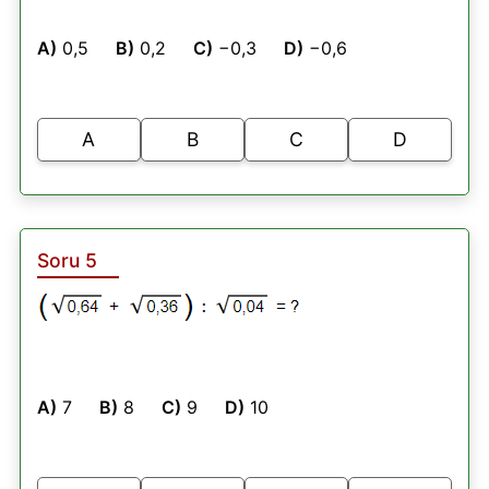
A)
0,5
B)
0,2
C)
−0,3
D)
−0,6
A
B
C
D
Soru 5
A)
7
B)
8
C)
9
D)
10