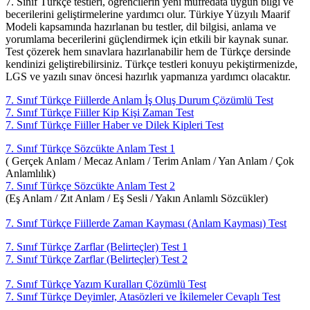
7. Sınıf Türkçe testleri, öğrencilerin yeni müfredata uygun bilgi ve
becerilerini geliştirmelerine yardımcı olur. Türkiye Yüzyılı Maarif
Modeli kapsamında hazırlanan bu testler, dil bilgisi, anlama ve
yorumlama becerilerini güçlendirmek için etkili bir kaynak sunar.
Test çözerek hem sınavlara hazırlanabilir hem de Türkçe dersinde
kendinizi geliştirebilirsiniz. Türkçe testleri konuyu pekiştirmenizde,
LGS ve yazılı sınav öncesi hazırlık yapmanıza yardımcı olacaktır.
7. Sınıf Türkçe Fiillerde Anlam İş Oluş Durum Çözümlü Test
7. Sınıf Türkçe Fiiller Kip Kişi Zaman Test
7. Sınıf Türkçe Fiiller Haber ve Dilek Kipleri Test
7. Sınıf Türkçe Sözcükte Anlam Test 1
( Gerçek Anlam / Mecaz Anlam / Terim Anlam / Yan Anlam / Çok
Anlamlılık)
7. Sınıf Türkçe Sözcükte Anlam Test 2
(Eş Anlam / Zıt Anlam / Eş Sesli / Yakın Anlamlı Sözcükler)
7. Sınıf Türkçe Fiillerde Zaman Kayması (Anlam Kayması) Test
7. Sınıf Türkçe Zarflar (Belirteçler) Test 1
7. Sınıf Türkçe Zarflar (Belirteçler) Test 2
7. Sınıf Türkçe Yazım Kuralları Çözümlü Test
7. Sınıf Türkçe Deyimler, Atasözleri ve İkilemeler Cevaplı Test