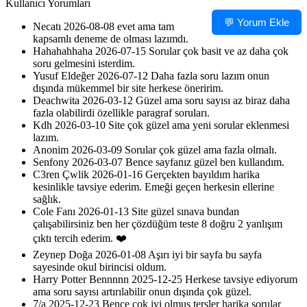
Kullanıcı Yorumları
💬 Yorum Ekle
Necatı
2026-08-08
evet ama tam
kapsamlı deneme de olması lazımdı.
Hahahahhaha
2026-07-15
Sorular çok basit ve az daha çok
soru gelmesini isterdim.
Yusuf Eldeğer
2026-07-12
Daha fazla soru lazım onun
dışında mükemmel bir site herkese öneririm.
Deachwita
2026-03-12
Güzel ama soru sayısı az biraz daha
fazla olabilirdi özellikle paragraf soruları.
Kdh
2026-03-10
Site çok güzel ama yeni sorular eklenmesi
lazım.
Anonim
2026-03-09
Sorular çok güzel ama fazla olmalı.
Senfony
2026-03-07
Bence sayfanız güzel ben kullandım.
C3ren Çwlik
2026-01-16
Gerçekten bayıldım harika
kesinlikle tavsiye ederim. Emeği geçen herkesin ellerine
sağlık.
Cole Fanı
2026-01-13
Site güzel sınava bundan
çalışabilirsiniz ben her çözdüğüm teste 8 doğru 2 yanlışım
çıktı tercih ederim. ❤️
Zeynep Doğa
2026-01-08
Aşırı iyi bir sayfa bu sayfa
sayesinde okul birincisi oldum.
Harry Potter Bennnnn
2025-12-25
Herkese tavsiye ediyorum
ama soru sayısı artırılabilir onun dışında çok güzel.
7/a
2025-12-23
Bence çok iyi olmuş tersler harika sorular