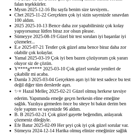
falan teşekkürler.
Mysm
2025-12-16
Bu sayfa benim size tavsiyem..
Chet
2025-11-22
Gerçekten çok iyi sizin sayenizde sınavdan
100 aldım.
2025
2025-10-13
Bence daha zor yapabilirsiniz çok kolay
yapıyorsunuz lütfen biraz zor olsun please.
Sümeyye
2025-08-19
Güzel bir test soruları iyi başarılar iyi
çözmeler...
E.e
2025-07-21
Testler çok güzel ama bence biraz daha zor
olabilir çok kolaylar.
Yamal
2025-03-19
Çok iyi ben bazen çözüyorum çok yararı
oluyor siz de çözün.
Y****g*****
2025-03-10
Çok güzel sorular yenileri de
çıkabilir mi acaba.
Damla 3
2025-03-04
Gerçekten aşırı iyi bir test sadece bu test
değil diğer tüm derslerde aşırı.
✨⭐ Hazal Melleç
2025-02-21
Güzel olmuş herkese tavsiye
ederim. Yapımında emeğe geçen herkesin eline emeğine
sağlık. Yazılıya girmeden önce bu siteye bi bakın derim ben
öyle yaptım ve sayenizde 96 aldım.
B. B
2025-02-21
Çok güzel gayette beğendim, anlayarak
çözmeniz dileğiyle.
Efe Batur
2025-02-09
Her şeyi çok iyi çok güzel sorular var.
Sümeyra
2024-12-14
Harika olmuş elinize emeğinize sağlık