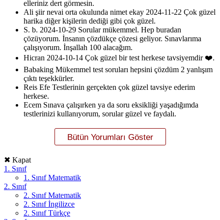
elleriniz dert görmesin.
Ali şiir nevai orta okulunda nimet ekay
2024-11-22
Çok güzel
harika diğer kişilerin dediği gibi çok güzel.
S. b.
2024-10-29
Sorular mükemmel. Hep buradan
çözüyorum. İnsanın çözdükçe çözesi geliyor. Sınavlarıma
çalışıyorum. İnşallah 100 alacağım.
Hicran
2024-10-14
Çok güzel bir test herkese tavsiyemdir ❤️.
Babaking
Mükemmel test soruları hepsini çözdüm 2 yanlışım
çıktı teşekkürler.
Reis Efe
Testlerinin gerçekten çok güzel tavsiye ederim
herkese.
Ecem
Sınava çalışırken ya da soru eksikliği yaşadığımda
testlerinizi kullanıyorum, sorular güzel ve faydalı.
✖ Kapat
1. Sınıf
1. Sınıf Matematik
2. Sınıf
2. Sınıf Matematik
2. Sınıf İngilizce
2. Sınıf Türkçe