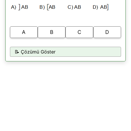
A
B
C
D
📝 Çözümü Göster