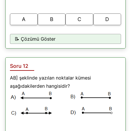
A
B
C
D
📝 Çözümü Göster
Soru 12
AB] şeklinde yazılan noktalar kümesi
aşağıdakilerden hangisidir?