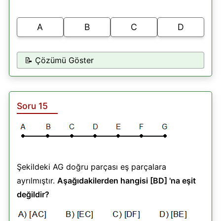
A
B
C
D
📝 Çözümü Göster
Soru 15
Şekildeki AG doğru parçası eş parçalara
ayrılmıştır.
Aşağıdakilerden hangisi [BD] 'na eşit
değildir?