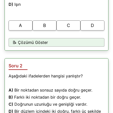
D)
Işın
A
B
C
D
📝 Çözümü Göster
Soru 2
Aşağıdaki ifadelerden hangisi yanlıştır?
A)
Bir noktadan sonsuz sayıda doğru geçer.
B)
Farklı iki noktadan bir doğru geçer.
C)
Doğrunun uzunluğu ve genişliği vardır.
D)
Bir düzlem içindeki iki doğru, farklı üç şekilde