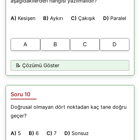
aşağıdakilerden hangisi yazılmalıdır?
A)
Kesişen
B)
Aykırı
C)
Çakışık
D)
Paralel
A
B
C
D
📝 Çözümü Göster
Soru 10
Doğrusal olmayan dört noktadan kaç tane doğru
geçer?
A)
5
B)
6
C)
7
D)
Sonsuz