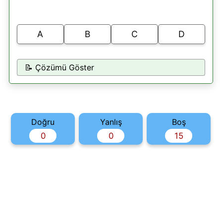
A
B
C
D
📝 Çözümü Göster
Doğru
Yanlış
Boş
0
0
15