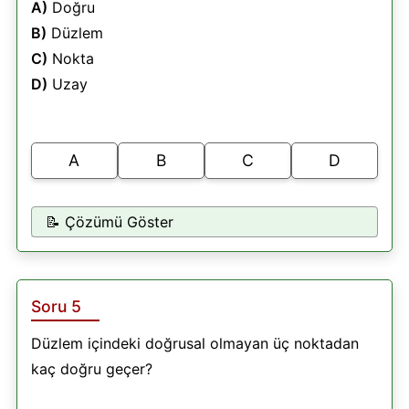
A)
Doğru
B)
Düzlem
C)
Nokta
D)
Uzay
A
B
C
D
📝 Çözümü Göster
Soru 5
Düzlem içindeki doğrusal olmayan üç noktadan
kaç doğru geçer?