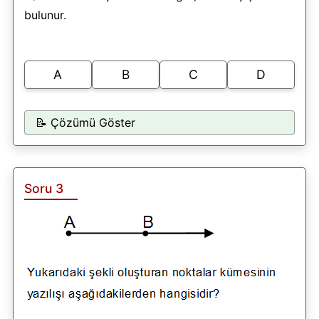
bulunur.
A
B
C
D
📝 Çözümü Göster
Soru 3