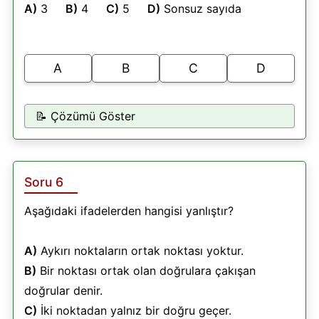
A)
3
B)
4
C)
5
D)
Sonsuz sayıda
A
B
C
D
📝 Çözümü Göster
Soru 6
Aşağıdaki ifadelerden hangisi yanlıştır?
A)
Aykırı noktaların ortak noktası yoktur.
B)
Bir noktası ortak olan doğrulara çakışan
doğrular denir.
C)
İki noktadan yalnız bir doğru geçer.