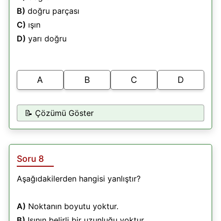
B)
doğru parçası
C)
ışın
D)
yarı doğru
A
B
C
D
📝 Çözümü Göster
Soru 8
Aşağıdakilerden hangisi yanlıştır?
A)
Noktanın boyutu yoktur.
B)
Işının belirli bir uzunluğu yoktur.