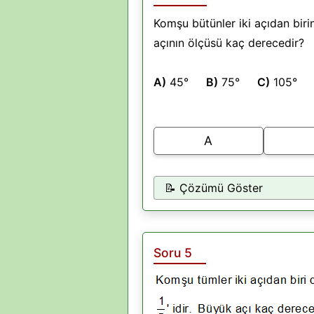
Komşu bütünler iki açıdan biri
açının ölçüsü kaç derecedir?
A)
45°
B)
75°
C)
105
A
📝 Çözümü Göster
Soru 5