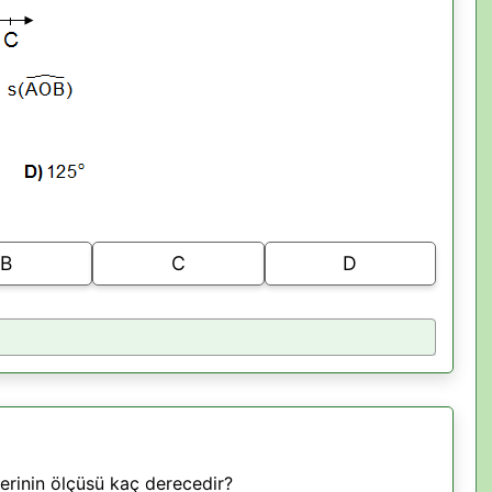
B
C
D
lerinin ölçüsü kaç derecedir?