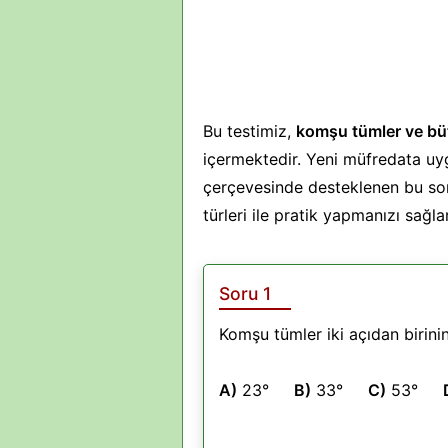
Bu testimiz,
komşu tümler ve büt
içermektedir. Yeni müfredata uy
çerçevesinde desteklenen bu sor
türleri ile pratik yapmanızı sağlar
Soru 1
Komşu tümler iki açıdan birini
A)
23°
B)
33°
C)
53°