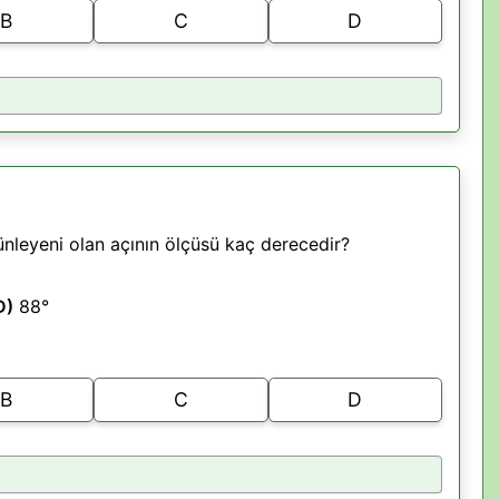
B
C
D
ünleyeni olan açının ölçüsü kaç derecedir?
D)
88°
B
C
D