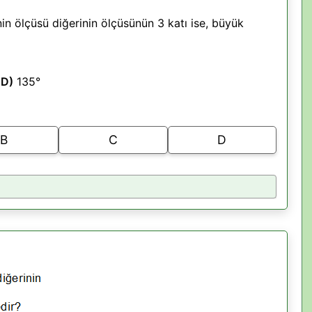
nin ölçüsü diğerinin ölçüsünün 3 katı ise, büyük
°
D)
135°
B
C
D