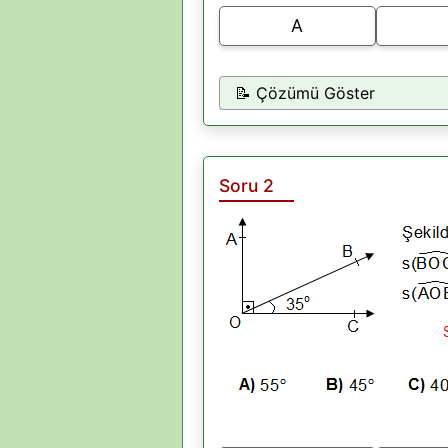
A
📝 Çözümü Göster
Soru 2