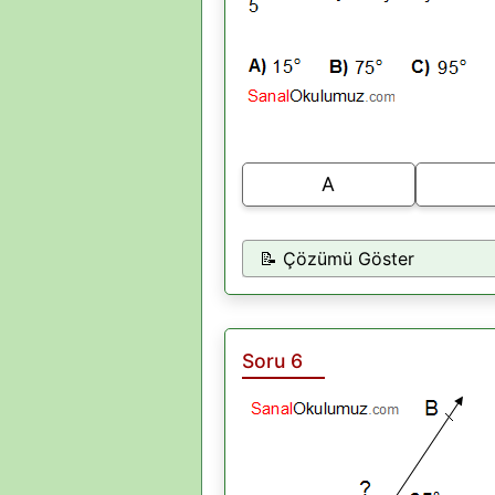
A
📝 Çözümü Göster
Soru 6