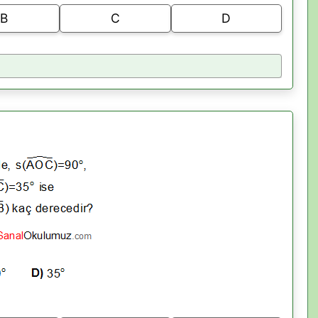
B
C
D