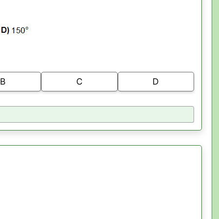
B
C
D