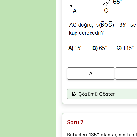
A
📝 Çözümü Göster
Soru 7
Bütünleri 135° olan açının tüm