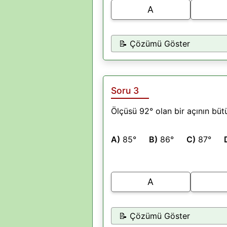
A
📝 Çözümü Göster
Soru 3
Ölçüsü 92° olan bir açının büt
A)
85°
B)
86°
C)
87°
A
📝 Çözümü Göster