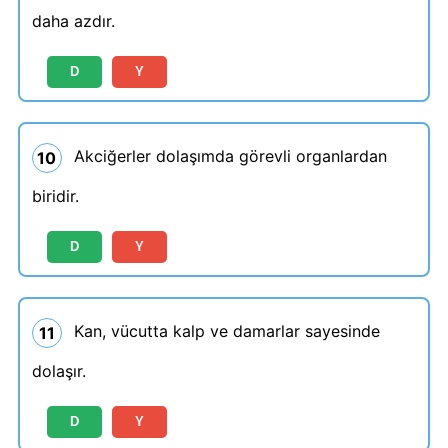
daha azdır.
D
Y
Akciğerler dolaşımda görevli organlardan
10
biridir.
D
Y
Kan, vücutta kalp ve damarlar sayesinde
11
dolaşır.
D
Y