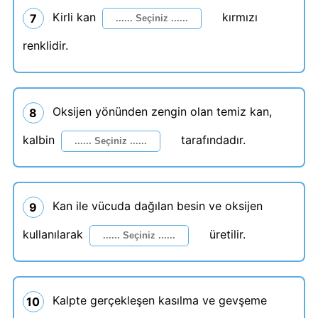
Kirli kan
kırmızı
7
renklidir.
Oksijen yönünden zengin olan temiz kan,
8
kalbin
tarafındadır.
Kan ile vücuda dağılan besin ve oksijen
9
kullanılarak
üretilir.
Kalpte gerçekleşen kasılma ve gevşeme
10