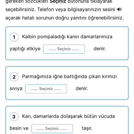
gereken sözcükleri
Seçiniz
butonuna tıklayarak
seçebilirsiniz. Telefon veya bilgisayarınızın sesini 🔊
açarak hatalı sorunun doğru yanıtını öğrenebilirsiniz.
Kalbin pompaladığı kanın damarlarımıza
1
yaptığı etkiye
denir.
Parmağımıza iğne battığında çıkan kırmızı
2
sıvıya
denir.
Kan, damarlarda dolaşarak bütün vücuda
3
besin ve
taşır.