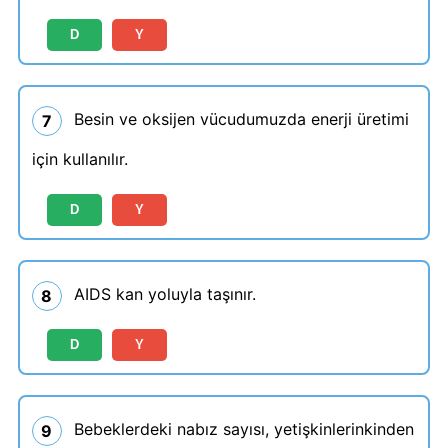
D
Y
Besin ve oksijen vücudumuzda enerji üretimi
7
için kullanılır.
D
Y
AIDS kan yoluyla taşınır.
8
D
Y
Bebeklerdeki nabız sayısı, yetişkinlerinkinden
9