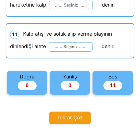
hareketine kalp
denir.
Kalp atışı ve soluk alıp verme olayının
11
dinlendiği alete
denir.
Doğru
Yanlış
Boş
Tekrar Çöz