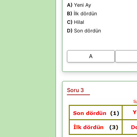
A)
Yeni Ay
B)
İlk dördün
C)
Hilal
D)
Son dördün
A
Soru 3