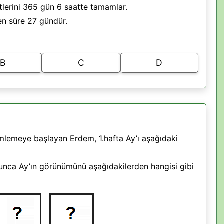
tlerini 365 gün 6 saatte tamamlar.
en süre 27 gündür.
B
C
D
mlemeye başlayan Erdem, 1.hafta Ay’ı aşağıdaki
unca Ay’ın görünümünü aşağıdakilerden hangisi gibi