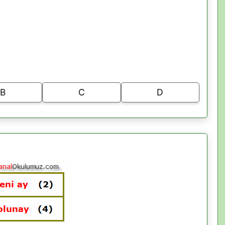
B
C
D