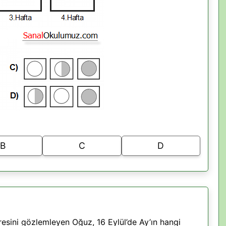
B
C
D
resini gözlemleyen Oğuz, 16 Eylül’de Ay’ın hangi