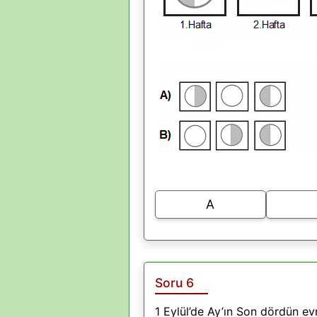
A
Soru 6
1 Eylül’de Ay’ın Son dördün ev