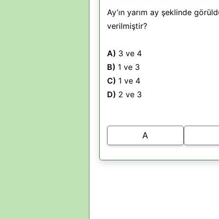
Ay’ın yarım ay şeklinde görüld
verilmiştir?
A)
3 ve 4
B)
1 ve 3
C)
1 ve 4
D)
2 ve 3
A