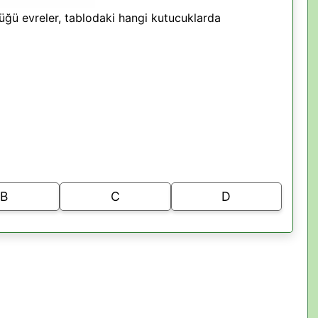
üğü evreler, tablodaki hangi kutucuklarda
B
C
D