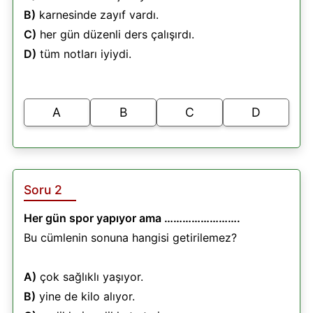
B)
karnesinde zayıf vardı.
C)
her gün düzenli ders çalışırdı.
D)
tüm notları iyiydi.
A
B
C
D
Soru 2
Her gün spor yapıyor ama …………………….
Bu cümlenin sonuna hangisi getirilemez?
A)
çok sağlıklı yaşıyor.
B)
yine de kilo alıyor.