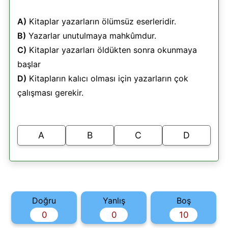
A)
Kitaplar yazarların ölümsüz eserleridir.
B)
Yazarlar unutulmaya mahkûmdur.
C)
Kitaplar yazarları öldükten sonra okunmaya
başlar
D)
Kitapların kalıcı olması için yazarların çok
çalışması gerekir.
A
B
C
D
Doğru
Yanlış
Boş
0
0
10