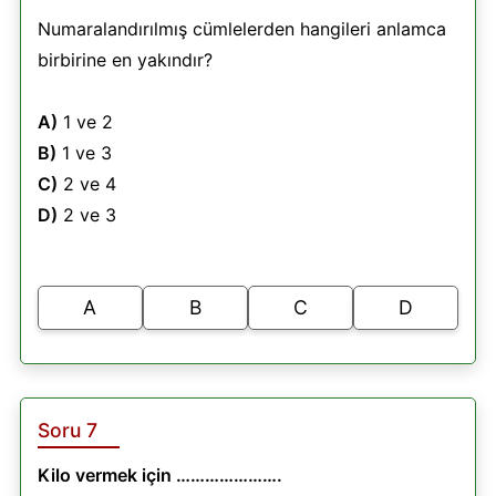
Numaralandırılmış cümlelerden hangileri anlamca
birbirine en yakındır?
A)
1 ve 2
B)
1 ve 3
C)
2 ve 4
D)
2 ve 3
A
B
C
D
Soru 7
Kilo vermek için ………………….