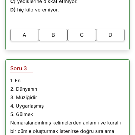
C)
yediklerine dikkat etmiyor.
D)
hiç kilo veremiyor.
A
B
C
D
Soru 3
1. En
2. Dünyanın
3. Müziğidir
4. Uygarlaşmış
5. Gülmek
Numaralandırılmış kelimelerden anlamlı ve kurallı
bir cümle oluşturmak istenirse doğru sıralama