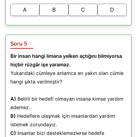
A
B
C
D
Soru 5
Bir insan hangi limana yelken açtığını bilmiyorsa
hiçbir rüzgâr işe yaramaz.
Yukarıdaki cümleye anlamca en yakın olan cümle
hangi şıkta verilmiştir?
A)
Belirli bir hedefi olmayan insana kimse yardım
edemez.
B)
Hedeflere ulaşmak için insanlardan yardım
istemek zorundayız.
C)
İnsanlar bizi desteklemezlerse hedefe