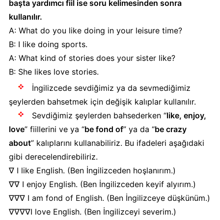
başta yardımcı fiil ise soru kelimesinden sonra
kullanılır.
A: What do you like doing in your leisure time?
B: I like doing sports.
A: What kind of stories does your sister like?
B: She likes love stories.
İngilizcede sevdiğimiz ya da sevmediğimiz
şeylerden bahsetmek için değişik kalıplar kullanılır.
Sevdiğimiz şeylerden bahsederken “
like, enjoy,
love
” fiillerini ve ya “
be fond of
” ya da “
be crazy
about
” kalıplarını kullanabiliriz. Bu ifadeleri aşağıdaki
gibi derecelendirebiliriz.
∇ I like English. (Ben İngilizceden hoşlanırım.)
∇∇ I enjoy English. (Ben İngilizceden keyif alyırım.)
∇∇∇ I am fond of English. (Ben İngilizceye düşkünüm.)
∇∇∇∇I love English. (Ben İngilizceyi severim.)