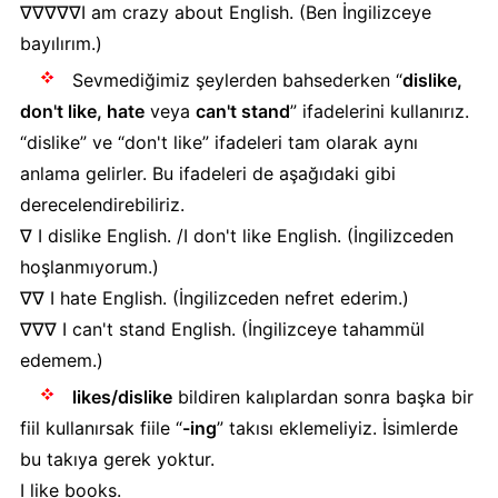
∇∇∇∇∇I am crazy about English. (Ben İngilizceye
bayılırım.)
Sevmediğimiz şeylerden bahsederken “
dislike,
don't like, hate
veya
can't stand
” ifadelerini kullanırız.
“dislike” ve “don't like” ifadeleri tam olarak aynı
anlama gelirler. Bu ifadeleri de aşağıdaki gibi
derecelendirebiliriz.
∇ I dislike English. /I don't like English. (İngilizceden
hoşlanmıyorum.)
∇∇ I hate English. (İngilizceden nefret ederim.)
∇∇∇ I can't stand English. (İngilizceye tahammül
edemem.)
likes/dislike
bildiren kalıplardan sonra başka bir
fiil kullanırsak fiile “
-ing
” takısı eklemeliyiz. İsimlerde
bu takıya gerek yoktur.
I like books.