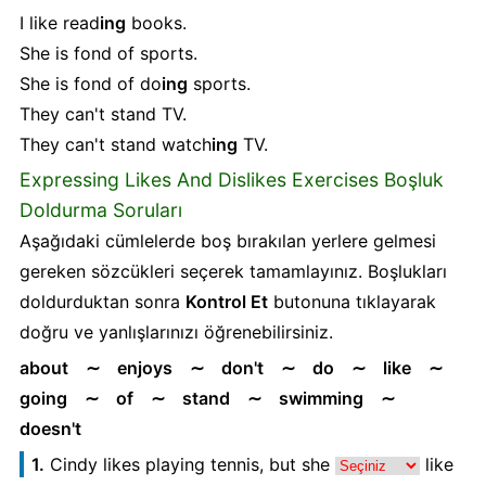
I like read
ing
books.
She is fond of sports.
She is fond of do
ing
sports.
They can't stand TV.
They can't stand watch
ing
TV.
Expressing Likes And Dislikes Exercises Boşluk
Doldurma Soruları
Aşağıdaki cümlelerde boş bırakılan yerlere gelmesi
gereken sözcükleri seçerek tamamlayınız. Boşlukları
doldurduktan sonra
Kontrol Et
butonuna tıklayarak
doğru ve yanlışlarınızı öğrenebilirsiniz.
about ∼ enjoys ∼ don't ∼ do ∼ like ∼
going ∼ of ∼ stand ∼ swimming ∼
doesn't
1.
Cindy likes playing tennis, but she
like