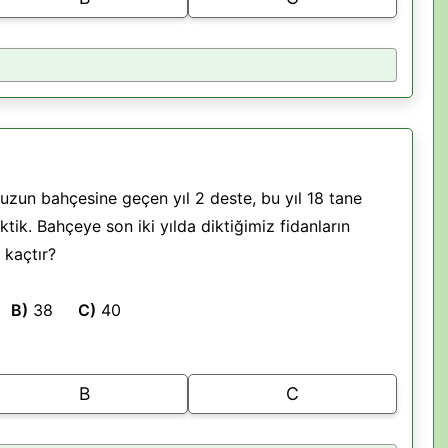
zun bahçesine geçen yıl 2 deste, bu yıl 18 tane
iktik. Bahçeye son iki yılda diktiğimiz fidanların
 kaçtır?
6
B)
38
C)
40
B
C