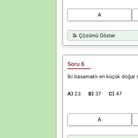
A
📝 Çözümü Göster
Soru 6
İki basamaklı en küçük doğal s
A)
23
B)
37
C)
47
A