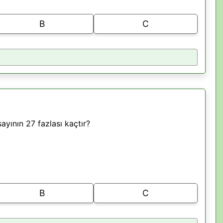
B
C
ayının 27 fazlası kaçtır?
B
C