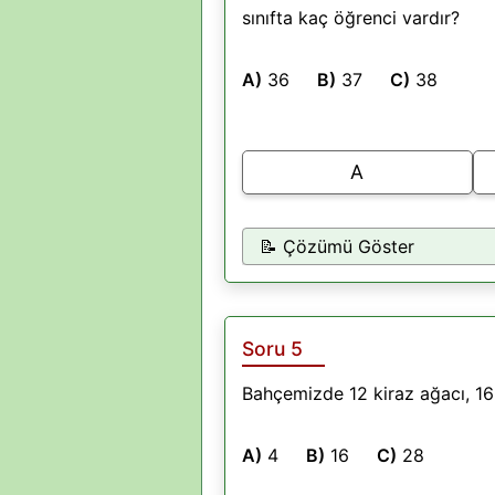
sınıfta kaç öğrenci vardır?
A)
36
B)
37
C)
38
A
📝 Çözümü Göster
Soru 5
Bahçemizde 12 kiraz ağacı, 16
A)
4
B)
16
C)
28