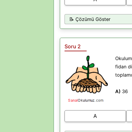
📝 Çözümü Göster
Soru 2
Okulumu
fidan d
toplamı
A)
3
A