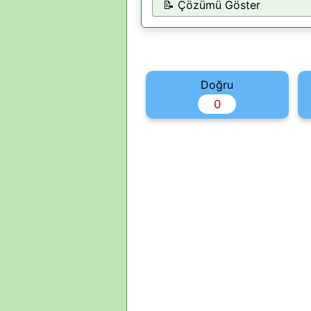
📝 Çözümü Göster
Doğru
0