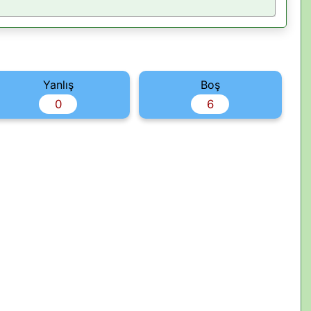
Yanlış
Boş
0
6