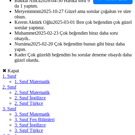
Bakkal Amca
2026-04-30
Harika soru 9
da 1 yaptım.
Meryemmmm
2025-10-27
Güzel ama sorular çoğalsın ve süre
olsun.
Kerem Aktürk Oğlu
2025-03-01
Ben çok beğendim çok güzel
sorular yaptınız.
Muhammet
2025-02-23
Çok beğendim biraz daha soru
olsaydı..
Nursima
2025-02-20
Çok beğendim bunun gibi biraz daha
yapın.
Kader
Çok güzeldi beğendim bu sorular deneme olsaydı daha
güzel olurdu.
✖ Kapat
1. Sınıf
1. Sınıf Matematik
2. Sınıf
2. Sınıf Matematik
2. Sınıf İngilizce
2. Sınıf Türkçe
3. Sınıf
3. Sınıf Matematik
3. Sınıf Fen Bilimleri
3. Sınıf İngilizce
3. Sınıf Türkçe