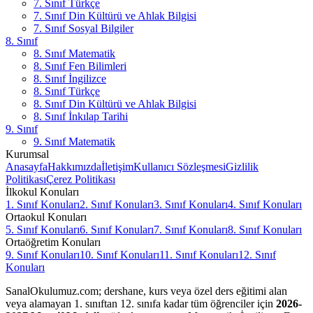
7. Sınıf Türkçe
7. Sınıf Din Kültürü ve Ahlak Bilgisi
7. Sınıf Sosyal Bilgiler
8. Sınıf
8. Sınıf Matematik
8. Sınıf Fen Bilimleri
8. Sınıf İngilizce
8. Sınıf Türkçe
8. Sınıf Din Kültürü ve Ahlak Bilgisi
8. Sınıf İnkılap Tarihi
9. Sınıf
9. Sınıf Matematik
Kurumsal
Anasayfa
Hakkımızda
İletişim
Kullanıcı Sözleşmesi
Gizlilik
Politikası
Çerez Politikası
İlkokul Konuları
1. Sınıf Konuları
2. Sınıf Konuları
3. Sınıf Konuları
4. Sınıf Konuları
Ortaokul Konuları
5. Sınıf Konuları
6. Sınıf Konuları
7. Sınıf Konuları
8. Sınıf Konuları
Ortaöğretim Konuları
9. Sınıf Konuları
10. Sınıf Konuları
11. Sınıf Konuları
12. Sınıf
Konuları
SanalOkulumuz.com; dershane, kurs veya özel ders eğitimi alan
veya alamayan 1. sınıftan 12. sınıfa kadar tüm öğrenciler için
2026-