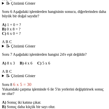
📝 Çözümü Göster
Soru 6
Aşağıdaki işlemlerden hangisinin sonucu, diğerlerinden daha
büyük bir doğal sayıdır?
A)
1 + 0 = ?
B)
0 x 8 = ?
C)
6 x 0 = ?
A
B
C
📝 Çözümü Göster
Soru 7
Aşağıdaki işlemlerden hangisi 24'e eşit değildir?
A)
8 x 3
B)
4 x 6
C)
5 x 6
A
B
C
📝 Çözümü Göster
6 x 5 = 30
Soru 8
Yukarıdaki çarpma işleminde 6 ile 5'in yerlerini değiştirirsek sonuç
ne olur?
A)
Sonuç iki katına çıkar.
B)
Sonuç daha küçük bir sayı olur.