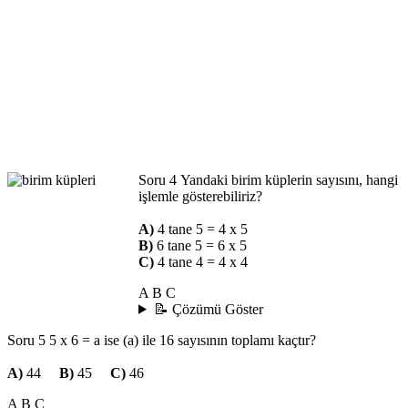
Soru 4
Yandaki birim küplerin sayısını, hangi
işlemle gösterebiliriz?
A)
4 tane 5 = 4 x 5
B)
6 tane 5 = 6 x 5
C)
4 tane 4 = 4 x 4
A
B
C
📝 Çözümü Göster
Soru 5
5 x 6 = a ise (a) ile 16 sayısının toplamı kaçtır?
A)
44
B)
45
C)
46
A
B
C