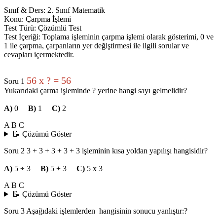
Sınıf & Ders: 2. Sınıf Matematik
Konu: Çarpma İşlemi
Test Türü: Çözümlü Test
Test İçeriği: Toplama işleminin çarpma işlemi olarak gösterimi, 0 ve
1 ile çarpma, çarpanların yer değiştirmesi ile ilgili sorular ve
cevapları içermektedir.
56 x ? = 56
Soru 1
Yukarıdaki çarma işleminde ? yerine hangi sayı gelmelidir?
A)
0
B)
1
C)
2
A
B
C
📝 Çözümü Göster
Soru 2
3 + 3 + 3 + 3 + 3 işleminin kısa yoldan yapılışı hangisidir?
A)
5 ÷ 3
B)
5 + 3
C)
5 x 3
A
B
C
📝 Çözümü Göster
Soru 3
Aşağıdaki işlemlerden hangisinin sonucu yanlıştır:?