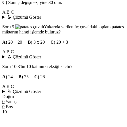
C)
Sonuç değişmez, yine 30 olur.
A
B
C
📝 Çözümü Göster
Soru 9
Yukarıda verilen üç çuvaldaki toplam patates
miktarını hangi işlemde buluruz?
A)
20 + 20
B)
3 x 20
C)
20 + 3
A
B
C
📝 Çözümü Göster
Soru 10
3'ün 10 katının 6 eksiği kaçtır?
A)
24
B)
25
C)
26
A
B
C
📝 Çözümü Göster
Doğru
0
Yanlış
0
Boş
10