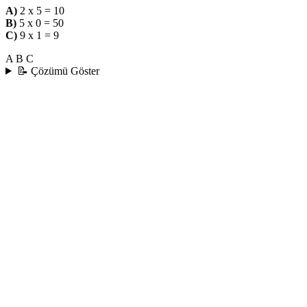
A)
2 x 5 = 10
B)
5 x 0 = 50
C)
9 x 1 = 9
A
B
C
📝 Çözümü Göster