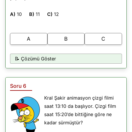
A)
10
B)
11
C)
12
A
B
C
📝 Çözümü Göster
Soru 6
Kral Şakir animasyon çizgi filmi
saat 13:10 da başlıyor. Çizgi film
saat 15:20’de bittiğine göre ne
kadar sürmüştür?