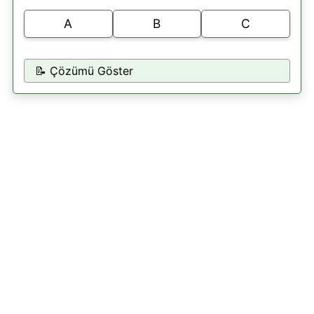
A
B
C
📝 Çözümü Göster