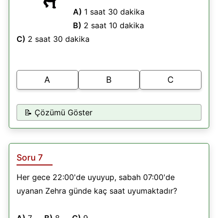
A)
1 saat 30 dakika
B)
2 saat 10 dakika
C)
2 saat 30 dakika
A
B
C
📝 Çözümü Göster
Soru 7
Her gece 22:00'de uyuyup, sabah 07:00'de
uyanan Zehra günde kaç saat uyumaktadır?
A)
7
B)
8
C)
9