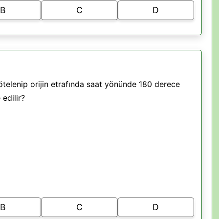
B
C
D
ötelenip orijin etrafında saat yönünde 180 derece
edilir?
B
C
D