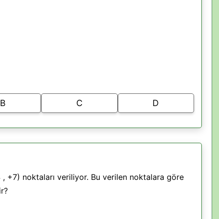
B
C
D
-4 , +7) noktaları veriliyor. Bu verilen noktalara göre
ir?