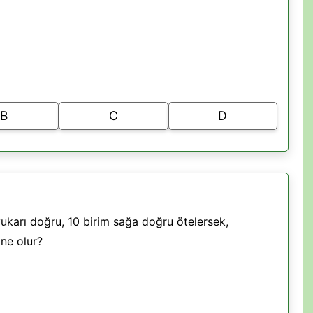
B
C
D
ukarı doğru, 10 birim sağa doğru ötelersek,
ne olur?