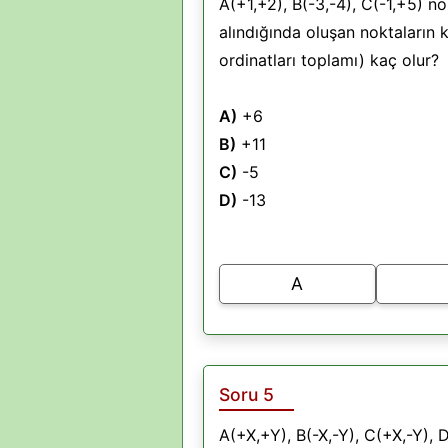
A(+1,+2), B(-3,-4), C(-1,+5) n
alındığında oluşan noktaların k
ordinatları toplamı) kaç olur?
A)
+6
B)
+11
C)
-5
D)
-13
A
Soru 5
A(+X,+Y), B(-X,-Y), C(+X,-Y), D