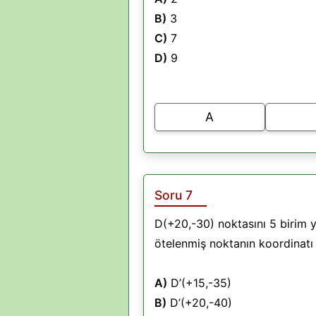
B)
3
C)
7
D)
9
A
Soru 7
D(+20,-30) noktasını 5 birim y
ötelenmiş noktanın koordinatı 
A)
D’(+15,-35)
B)
D’(+20,-40)