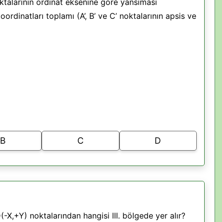
oktalarının ordinat eksenine göre yansıması
oordinatları toplamı (A’, B’ ve C’ noktalarının apsis ve
B
C
D
(-X,+Y) noktalarından hangisi III. bölgede yer alır?