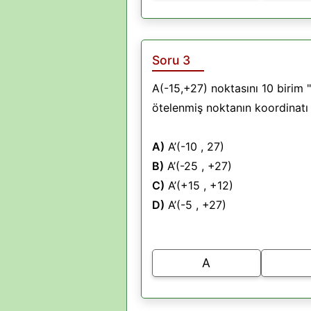
Soru 3
A(-15,+27) noktasını 10 birim 
ötelenmiş noktanın koordinatı 
A)
A’(-10 , 27)
B)
A’(-25 , +27)
C)
A’(+15 , +12)
D)
A’(-5 , +27)
A