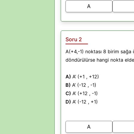
A
Soru 2
A(+4,-1) noktası 8 birim sağa 
döndürülürse hangi nokta elde 
A)
A’ (+1 , +12)
B)
A’ (-12 , -1)
C)
A’ (+12 , -1)
D)
A’ (-12 , +1)
A