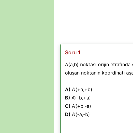
Soru 1
A(a,b) noktası orijin etrafınd
oluşan noktanın koordinatı aşa
A)
A’(+a,+b)
B)
A’(-b,+a)
C)
A’(+b,-a)
D)
A’(-a,-b)