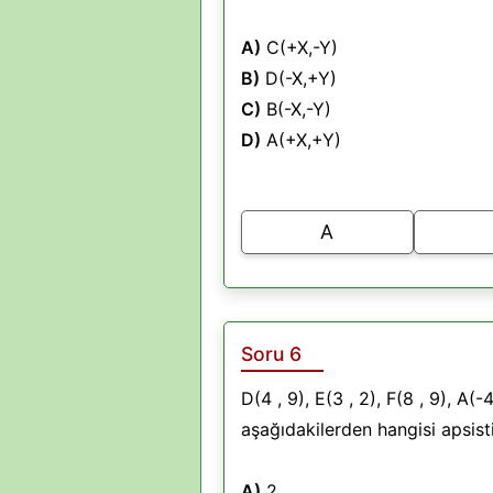
A)
C(+X,-Y)
B)
D(-X,+Y)
C)
B(-X,-Y)
D)
A(+X,+Y)
A
Soru 6
D(4 , 9), E(3 , 2), F(8 , 9), A(
aşağıdakilerden hangisi apsist
A)
2