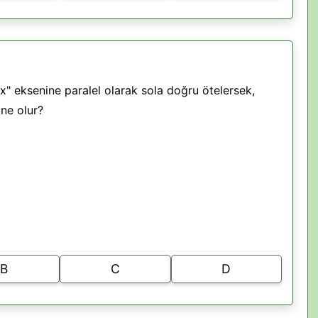
"x" eksenine paralel olarak sola doğru ötelersek,
ne olur?
B
C
D