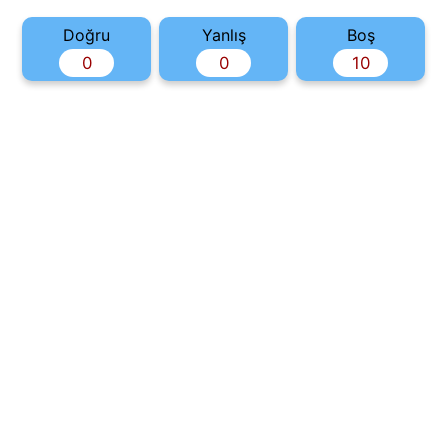
Doğru
Yanlış
Boş
0
0
10