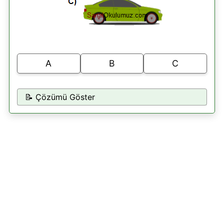
A
B
C
📝 Çözümü Göster