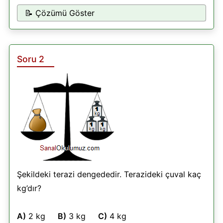
📝 Çözümü Göster
Soru 2
Şekildeki terazi dengededir. Terazideki çuval kaç
kg’dır?
A)
2 kg
B)
3 kg
C)
4 kg