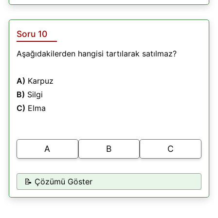
Soru 10
Aşağıdakilerden hangisi tartılarak satılmaz?
A)
Karpuz
B)
Silgi
C)
Elma
A
B
C
📝 Çözümü Göster