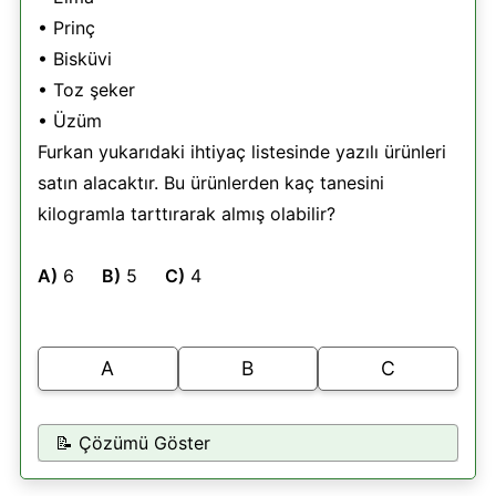
• Prinç
• Bisküvi
• Toz şeker
• Üzüm
Furkan yukarıdaki ihtiyaç listesinde yazılı ürünleri
satın alacaktır. Bu ürünlerden kaç tanesini
kilogramla tarttırarak almış olabilir?
A)
6
B)
5
C)
4
A
B
C
📝 Çözümü Göster