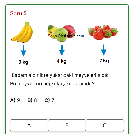
Soru 5
Babamla birlikte yukarıdaki meyveleri aldık.
Bu meyvelerin hepsi kaç kilogramdır?
A)
9
B)
8
C)
7
A
B
C