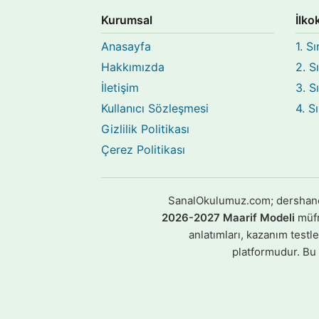
Kurumsal
İlko
Anasayfa
1. Sı
Hakkımızda
2. S
İletişim
3. S
Kullanıcı Sözleşmesi
4. S
Gizlilik Politikası
Çerez Politikası
SanalOkulumuz.com; dershane, k
2026-2027 Maarif Modeli
müfre
anlatımları, kazanım testl
platformudur. Bu i