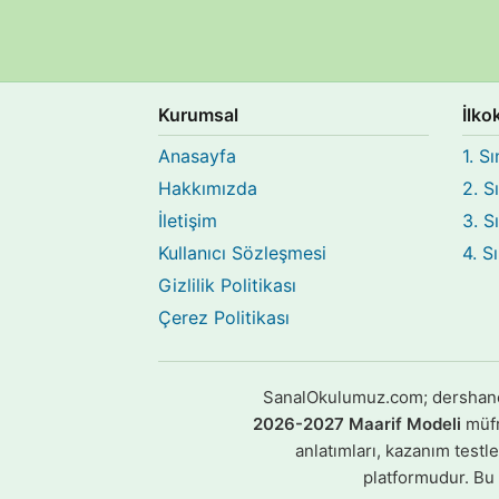
Kurumsal
İlko
Anasayfa
1. Sı
Hakkımızda
2. S
İletişim
3. S
Kullanıcı Sözleşmesi
4. S
Gizlilik Politikası
Çerez Politikası
SanalOkulumuz.com; dershane, k
2026-2027 Maarif Modeli
müfre
anlatımları, kazanım testl
platformudur. Bu i