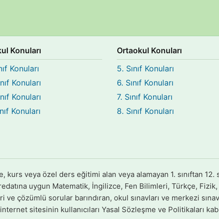
kul Konuları
Ortaokul Konuları
nıf Konuları
5. Sınıf Konuları
ınıf Konuları
6. Sınıf Konuları
ınıf Konuları
7. Sınıf Konuları
ınıf Konuları
8. Sınıf Konuları
urs veya özel ders eğitimi alan veya alamayan 1. sınıftan 12. s
datına uygun Matematik, İngilizce, Fen Bilimleri, Türkçe, Fizik, K
eri ve çözümlü sorular barındıran, okul sınavları ve merkezi sınavl
nternet sitesinin kullanıcıları Yasal Sözleşme ve Politikaları kabu