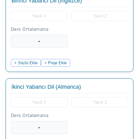
-
+ Sözlü Ekle
+ Proje Ekle
-