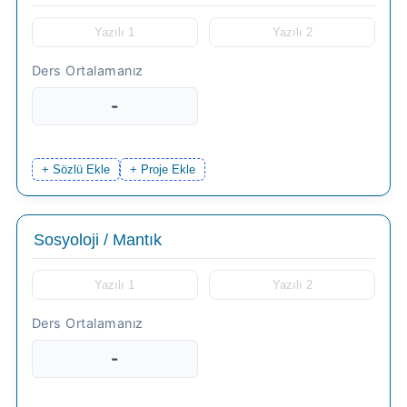
-
+ Sözlü Ekle
+ Proje Ekle
-