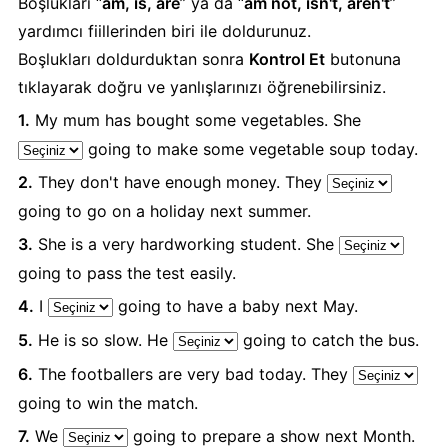
Boşlukları “
am, is, are
” ya da “
am not, isn't, aren't
”
yardımcı fiillerinden biri ile doldurunuz.
Boşlukları doldurduktan sonra
Kontrol Et
butonuna
tıklayarak doğru ve yanlışlarınızı öğrenebilirsiniz.
1.
My mum has bought some vegetables. She
going to make some vegetable soup today.
2.
They don't have enough money. They
going to go on a holiday next summer.
3.
She is a very hardworking student. She
going to pass the test easily.
4.
I
going to have a baby next May.
5.
He is so slow. He
going to catch the bus.
6.
The footballers are very bad today. They
going to win the match.
7.
We
going to prepare a show next Month.