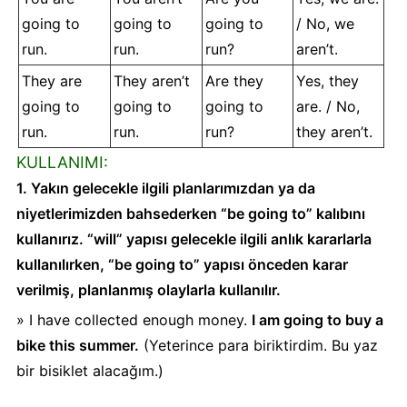
going to
going to
going to
/ No, we
run.
run.
run?
aren’t.
They are
They aren’t
Are they
Yes, they
going to
going to
going to
are. / No,
run.
run.
run?
they aren’t.
KULLANIMI:
1. Yakın gelecekle ilgili planlarımızdan ya da
niyetlerimizden bahsederken “be going to” kalıbını
kullanırız. “will” yapısı gelecekle ilgili anlık kararlarla
kullanılırken, “be going to” yapısı önceden karar
verilmiş, planlanmış olaylarla kullanılır.
» I have collected enough money.
I am going to buy a
bike this summer.
(Yeterince para biriktirdim. Bu yaz
bir bisiklet alacağım.)