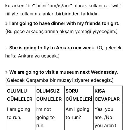
kurarken “be” fiilini “am/is/are” olarak kullanırız. “will”
fiiliyle kullanım alanları birbirinden farklıdır.
»
I am going to have dinner with my friends tonight.
(Bu gece arkadaşlarımla akşam yemeği yiyeceğim.)
»
She is going to fly to Ankara nex week.
(O, gelecek
hafta Ankara'ya uçacak.)
»
We are going to visit a museum next Wednesday.
(Gelecek Çarşamba bir müzeyi ziyaret edeceğiz.)
OLUMLU
OLUMSUZ
SORU
KISA
CÜMLELER
CÜMLELER
CÜMLELERİ
CEVAPLAR
I am going
I’m not
Am I going
Yes, you
to run.
going to
to run?
are. /No
run.
you aren’t.