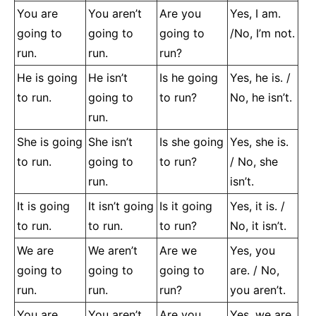
You are
You aren’t
Are you
Yes, I am.
going to
going to
going to
/No, I’m not.
run.
run.
run?
He is going
He isn’t
Is he going
Yes, he is. /
to run.
going to
to run?
No, he isn’t.
run.
She is going
She isn’t
Is she going
Yes, she is.
to run.
going to
to run?
/ No, she
run.
isn’t.
It is going
It isn’t going
Is it going
Yes, it is. /
to run.
to run.
to run?
No, it isn’t.
We are
We aren’t
Are we
Yes, you
going to
going to
going to
are. / No,
run.
run.
run?
you aren’t.
You are
You aren’t
Are you
Yes, we are.