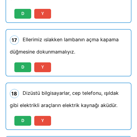
D
Y
Ellerimiz ıslakken lambanın açma kapama
17
düğmesine dokunmamalıyız.
D
Y
Dizüstü bilgisayarlar, cep telefonu, ışıldak
18
gibi elektrikli araçların elektrik kaynağı aküdür.
D
Y