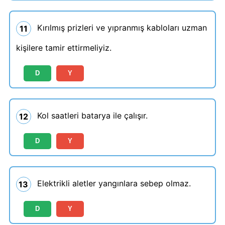
Kırılmış prizleri ve yıpranmış kabloları uzman
11
kişilere tamir ettirmeliyiz.
D
Y
Kol saatleri batarya ile çalışır.
12
D
Y
Elektrikli aletler yangınlara sebep olmaz.
13
D
Y