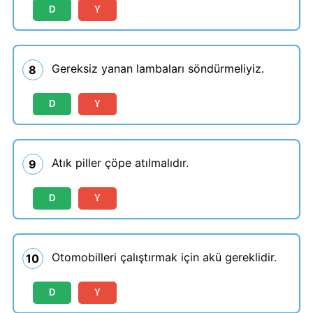
D
Y
Gereksiz yanan lambaları söndürmeliyiz.
8
D
Y
Atık piller çöpe atılmalıdır.
9
D
Y
Otomobilleri çalıştırmak için akü gereklidir.
10
D
Y