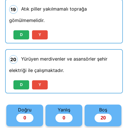
Atık piller yakılmamalı toprağa
19
gömülmemelidir.
D
Y
Yürüyen merdivenler ve asansörler şehir
20
elektriği ile çalışmaktadır.
D
Y
Doğru
Yanlış
Boş