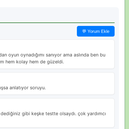
💬 Yorum Ekle
dan oyun oynadığımı sanıyor ama aslında ben bu
ım hem kolay hem de güzeldi.
şsa anlatıyor soruyu.
ediğiniz gibi keşke testte olsaydı. çok yardımcı