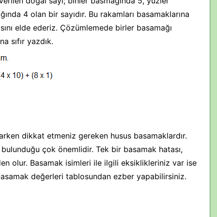
erilen doğal sayı; binler basmağında 5, yüzler
nda 4 olan bir sayıdır. Bu rakamları basamaklarına
yısını elde ederiz. Çözümlemede birler basamağı
a sıfır yazdık.
rken dikkat etmeniz gereken husus basamaklardır.
bulunduğu çok önemlidir. Tek bir basamak hatası,
olur. Basamak isimleri ile ilgili eksiklikleriniz var ise
basamak değerleri tablosundan ezber yapabilirsiniz.