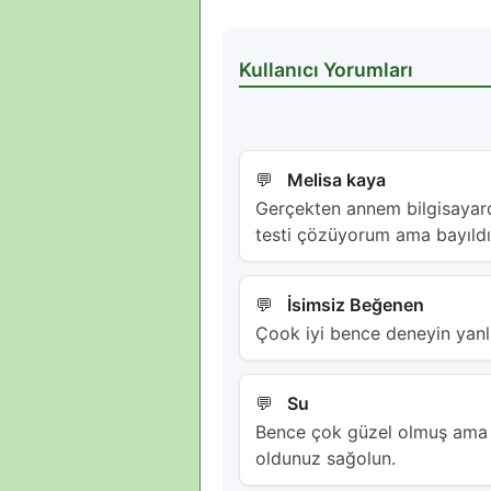
Kullanıcı Yorumları
Melisa kaya
Gerçekten annem bilgisayar
testi çözüyorum ama bayıld
İsimsiz Beğenen
Çook iyi bence deneyin yanlı
Su
Bence çok güzel olmuş ama d
oldunuz sağolun.