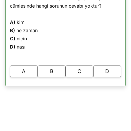
cümlesinde hangi sorunun cevabı yoktur?
A)
kim
B)
ne zaman
C)
niçin
D)
nasıl
A
B
C
D