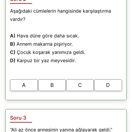
Aşağıdaki cümlelerin hangisinde karşılaştırma
vardır?
A)
Hava düne göre daha sıcak.
B)
Annem makarna pişiriyor.
C)
Çocuk koşarak yanımıza geldi.
D)
Karpuz bir yaz meyvesidir.
A
B
C
D
Soru 3
“Ali az önce annesinin yanına ağlayarak geldi.”