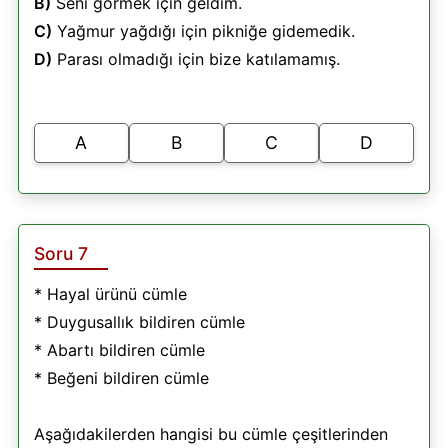
B)
Seni görmek için geldim.
C)
Yağmur yağdığı için pikniğe gidemedik.
D)
Parası olmadığı için bize katılamamış.
A
B
C
D
Soru 7
* Hayal ürünü cümle
* Duygusallık bildiren cümle
* Abartı bildiren cümle
* Beğeni bildiren cümle
Aşağıdakilerden hangisi bu cümle çeşitlerinden