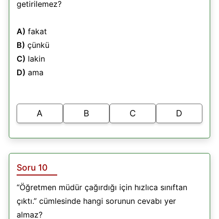
getirilemez?
A)
fakat
B)
çünkü
C)
lakin
D)
ama
A
B
C
D
Soru 10
“Öğretmen müdür çağırdığı için hızlıca sınıftan
çıktı.” cümlesinde hangi sorunun cevabı yer
almaz?