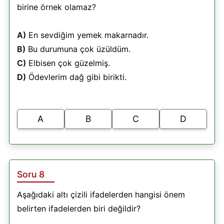
birine örnek olamaz?
A)
En sevdiğim yemek makarnadır.
B)
Bu durumuna çok üzüldüm.
C)
Elbisen çok güzelmiş.
D)
Ödevlerim dağ gibi birikti.
A
B
C
D
Soru 8
Aşağıdaki altı çizili ifadelerden hangisi önem
belirten ifadelerden biri değildir?