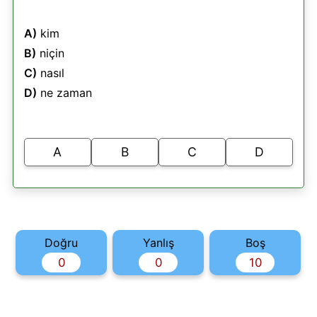
A)
kim
B)
niçin
C)
nasıl
D)
ne zaman
A
B
C
D
Doğru
Yanlış
Boş
0
0
10