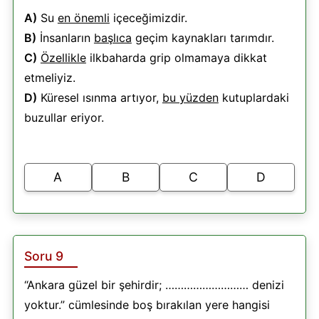
A)
Su
en önemli
içeceğimizdir.
B)
İnsanların
başlıca
geçim kaynakları tarımdır.
C)
Özellikle
ilkbaharda grip olmamaya dikkat
etmeliyiz.
D)
Küresel ısınma artıyor,
bu yüzden
kutuplardaki
buzullar eriyor.
A
B
C
D
Soru 9
“Ankara güzel bir şehirdir; ……………………… denizi
yoktur.” cümlesinde boş bırakılan yere hangisi