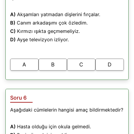
A)
Akşamları yatmadan dişlerini fırçalar.
B)
Canım arkadaşımı çok özledim.
C)
Kırmızı ışıkta geçmemeliyiz.
D)
Ayşe televizyon izliyor.
A
B
C
D
Soru 6
Aşağıdaki cümlelerin hangisi amaç bildirmektedir?
A)
Hasta olduğu için okula gelmedi.