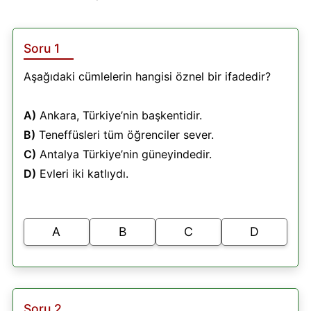
Soru 1
Aşağıdaki cümlelerin hangisi öznel bir ifadedir?
A)
Ankara, Türkiye’nin başkentidir.
B)
Teneffüsleri tüm öğrenciler sever.
C)
Antalya Türkiye’nin güneyindedir.
D)
Evleri iki katlıydı.
A
B
C
D
Soru 2