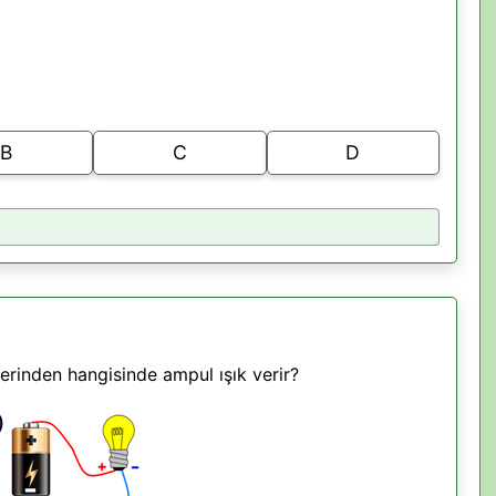
B
C
D
lerinden hangisinde ampul ışık verir?