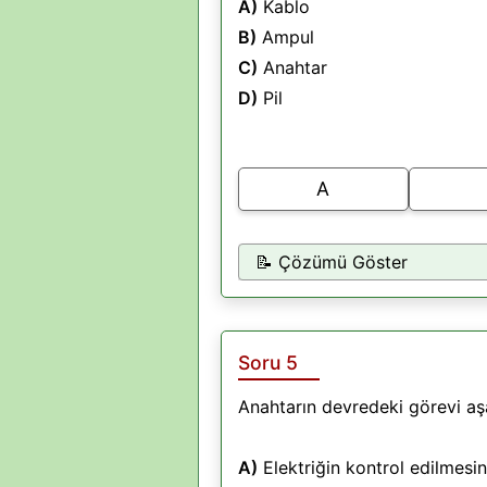
A)
Kablo
B)
Ampul
C)
Anahtar
D)
Pil
A
📝 Çözümü Göster
Soru 5
Anahtarın devredeki görevi aş
A)
Elektriğin kontrol edilmesi