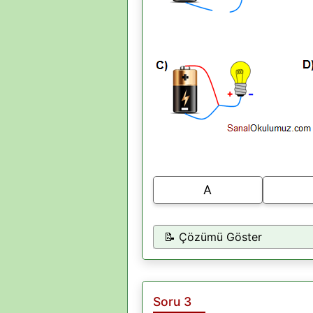
A
📝 Çözümü Göster
Soru 3