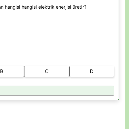
hangisi hangisi elektrik enerjisi üretir?
B
C
D