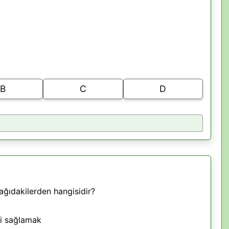
B
C
D
ağıdakilerden hangisidir?
ni sağlamak