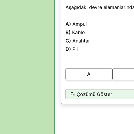
Aşağıdaki devre elemanlarından 
A)
Ampul
B)
Kablo
C)
Anahtar
D)
Pil
A
📝 Çözümü Göster