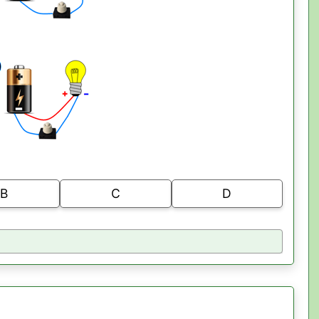
B
C
D