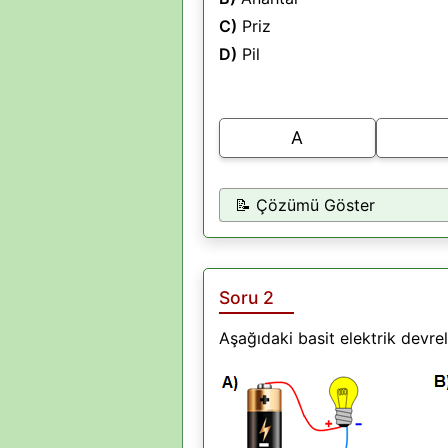
C)
Priz
D)
Pil
A
📝 Çözümü Göster
Soru 2
Aşağıdaki basit elektrik devre