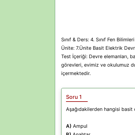
Sınıf & Ders: 4. Sınıf Fen Bilimleri
Ünite: 7.Ünite Basit Elektrik Devr
Test İçeriği: Devre elemanları, b
görevleri, evimiz ve okulumuz duv
içermektedir.
Soru 1
Aşağıdakilerden hangisi basit 
A)
Ampul
B)
Anahtar