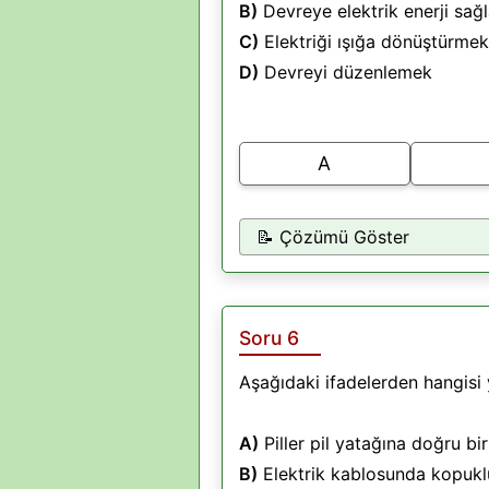
B)
Devreye elektrik enerji sa
C)
Elektriği ışığa dönüştürmek
D)
Devreyi düzenlemek
A
📝 Çözümü Göster
Soru 6
Aşağıdaki ifadelerden hangisi y
A)
Piller pil yatağına doğru bi
B)
Elektrik kablosunda kopukl