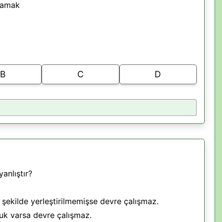
ğlamak
B
C
D
anlıştır?
r şekilde yerleştirilmemişse devre çalışmaz.
uk varsa devre çalışmaz.