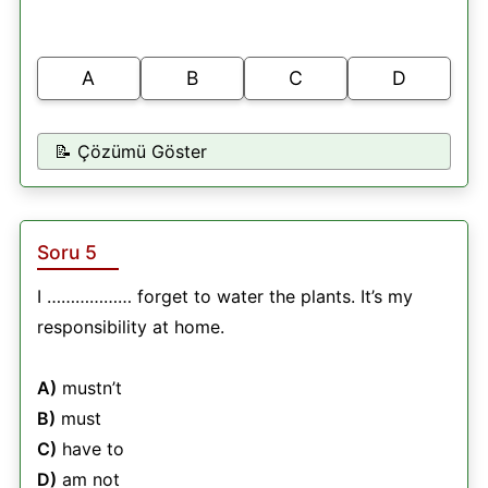
A
B
C
D
📝 Çözümü Göster
Soru 5
I ……………… forget to water the plants. It’s my
responsibility at home.
A)
mustn’t
B)
must
C)
have to
D)
am not