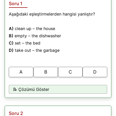
Soru 1
Aşağıdaki eşleştirmelerden hangisi yanlıştır?
A)
clean up – the house
B)
empty – the dishwasher
C)
set – the bed
D)
take out – the garbage
A
B
C
D
📝 Çözümü Göster
Soru 2