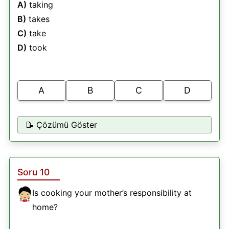
A)
taking
B)
takes
C)
take
D)
took
A
B
C
D
📝 Çözümü Göster
Soru 10
Is cooking your mother’s responsibility at
home?