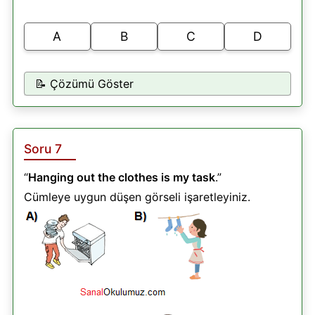
A
B
C
D
📝 Çözümü Göster
Soru 7
“
Hanging out the clothes is my task
.”
Cümleye uygun düşen görseli işaretleyiniz.