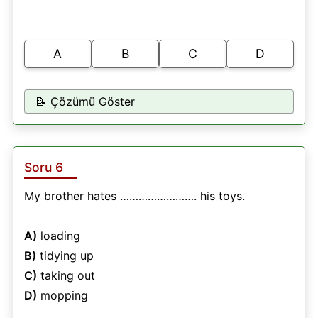
A
B
C
D
📝 Çözümü Göster
Soru 6
My brother hates ……………………. his toys.
A)
loading
B)
tidying up
C)
taking out
D)
mopping