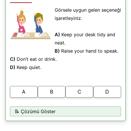
Görsele uygun gelen seçeneği
işaretleyiniz.
A)
Keep your desk tidy and
neat.
B)
Raise your hand to speak.
C)
Don’t eat or drink.
D)
Keep quiet.
A
B
C
D
📝 Çözümü Göster