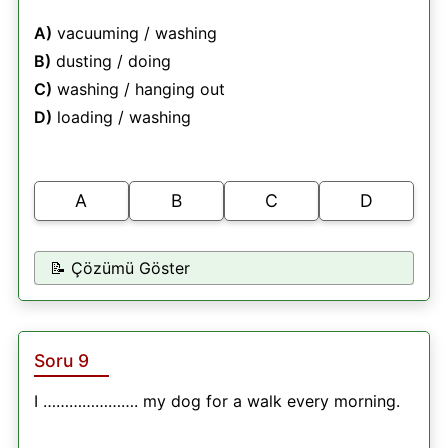
A)
vacuuming / washing
B)
dusting / doing
C)
washing / hanging out
D)
loading / washing
A
B
C
D
📝 Çözümü Göster
Soru 9
I …………………. my dog for a walk every morning.