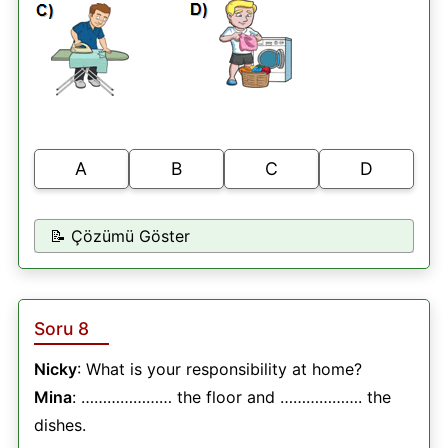
A
B
C
D
📝 Çözümü Göster
Soru 8
Nicky
: What is your responsibility at home?
Mina
: ………………… the floor and ………………. the
dishes.