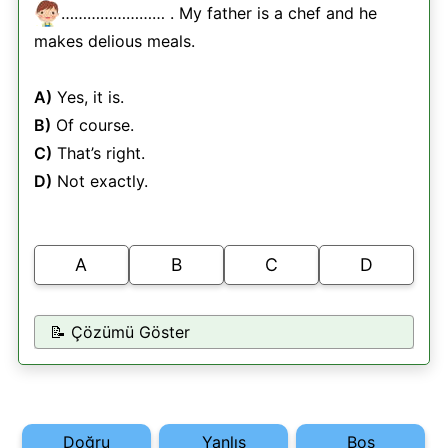
…………………… . My father is a chef and he
makes delious meals.
A)
Yes, it is.
B)
Of course.
C)
That’s right.
D)
Not exactly.
A
B
C
D
📝 Çözümü Göster
Doğru
Yanlış
Boş