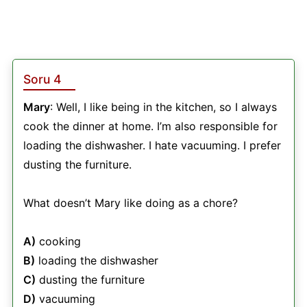
Soru 4
Mary
: Well, I like being in the kitchen, so I always
cook the dinner at home. I’m also responsible for
loading the dishwasher. I hate vacuuming. I prefer
dusting the furniture.
What doesn’t Mary like doing as a chore?
A)
cooking
B)
loading the dishwasher
C)
dusting the furniture
D)
vacuuming