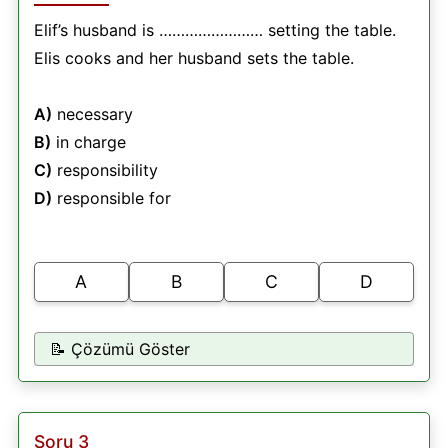
Elif’s husband is …………………… setting the table.
Elis cooks and her husband sets the table.
A)
necessary
B)
in charge
C)
responsibility
D)
responsible for
A
B
C
D
📝 Çözümü Göster
Soru 3