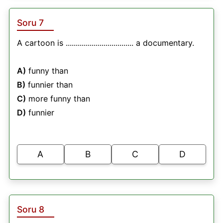
Soru 7
A cartoon is .................................. a documentary.
A)
funny than
B)
funnier than
C)
more funny than
D)
funnier
A
B
C
D
Soru 8