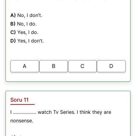
A)
No, I don’t.
B)
No, I do.
C)
Yes, I do.
D)
Yes, I don’t.
A
B
C
D
Soru 11
I ................... watch Tv Series. I think they are
nonsense.