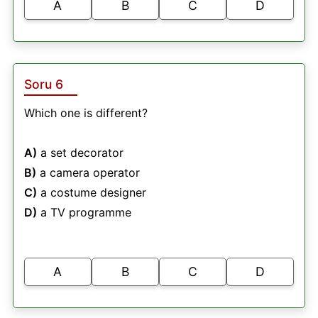
A
B
C
D
Soru 6
Which one is different?
A)
a set decorator
B)
a camera operator
C)
a costume designer
D)
a TV programme
A
B
C
D