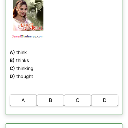
A)
think
B)
thinks
C)
thinking
D)
thought
A
B
C
D