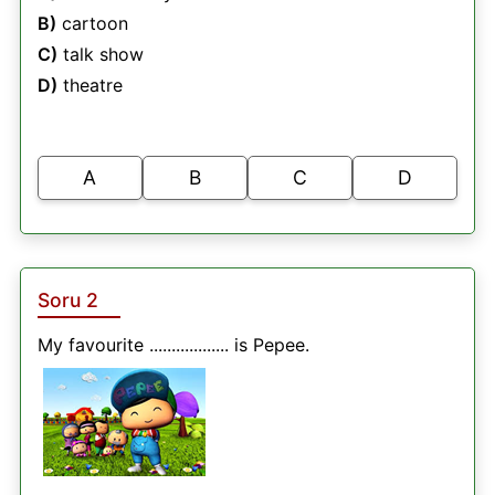
B)
cartoon
C)
talk show
D)
theatre
A
B
C
D
Soru 2
My favourite .................. is Pepee.