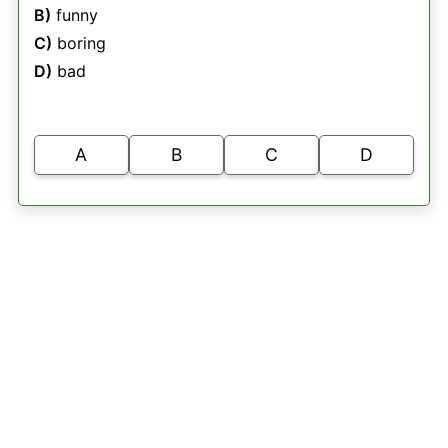
B)
funny
C)
boring
D)
bad
A
B
C
D