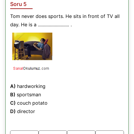
Soru 5
Tom never does sports. He sits in front of TV all
day. He is a .......................... .
A)
hardworking
B)
sportsman
C)
couch potato
D)
director