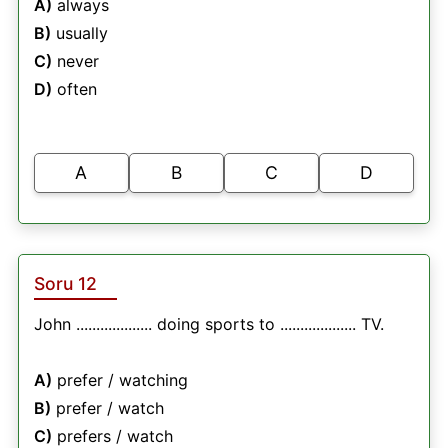
A)
always
B)
usually
C)
never
D)
often
A
B
C
D
Soru 12
John ................... doing sports to ................... TV.
A)
prefer / watching
B)
prefer / watch
C)
prefers / watch