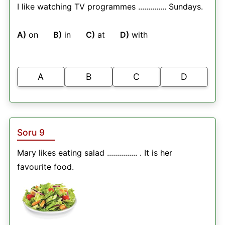
I like watching TV programmes .............. Sundays.
A)
on
B)
in
C)
at
D)
with
A
B
C
D
Soru 9
Mary likes eating salad ............... . It is her
favourite food.