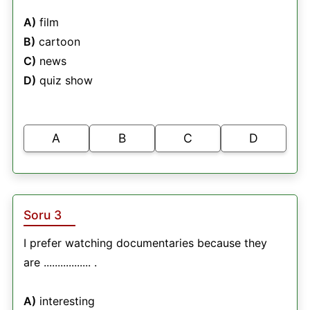
A)
film
B)
cartoon
C)
news
D)
quiz show
A
B
C
D
Soru 3
I prefer watching documentaries because they
are ................. .
A)
interesting