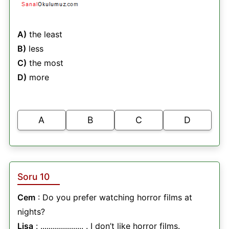
A)
the least
B)
less
C)
the most
D)
more
A
B
C
D
Soru 10
Cem
: Do you prefer watching horror films at
nights?
Lisa
: ..................... . I don’t like horror films.