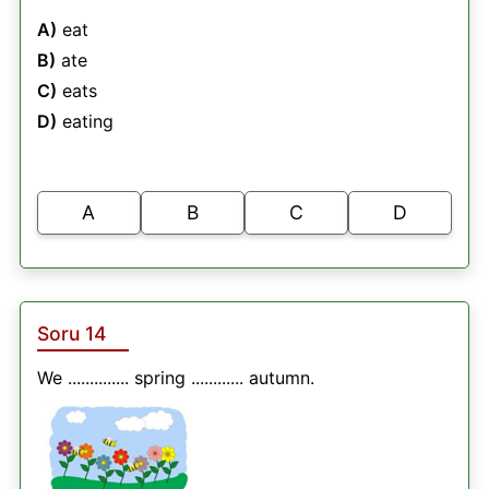
A)
eat
B)
ate
C)
eats
D)
eating
A
B
C
D
Soru 14
We .............. spring ............ autumn.