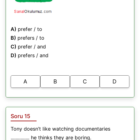
A)
prefer / to
B)
prefers / to
C)
prefer / and
D)
prefers / and
A
B
C
D
Soru 15
Tony doesn’t like watching documentaries
............... he thinks they are boring.