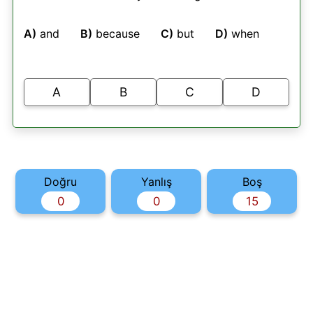
A)
and
B)
because
C)
but
D)
when
A
B
C
D
Doğru
Yanlış
Boş
0
0
15