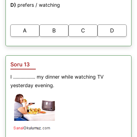
D)
prefers / watching
A
B
C
D
Soru 13
I .................. my dinner while watching TV
yesterday evening.