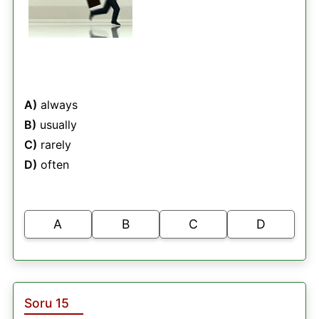
A)
always
B)
usually
C)
rarely
D)
often
A
B
C
D
Soru 15