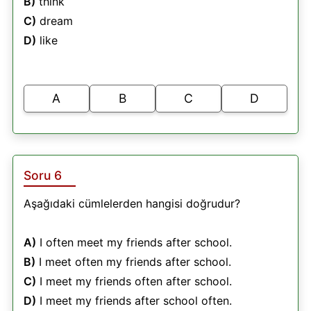
B)
think
C)
dream
D)
like
A
B
C
D
Soru 6
Aşağıdaki cümlelerden hangisi doğrudur?
A)
I often meet my friends after school.
B)
I meet often my friends after school.
C)
I meet my friends often after school.
D)
I meet my friends after school often.