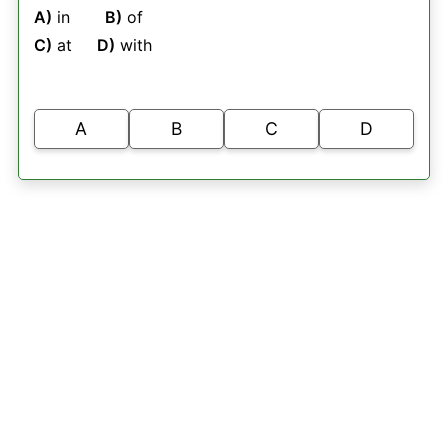
A)
in
B)
of
C)
at
D)
with
A
B
C
D