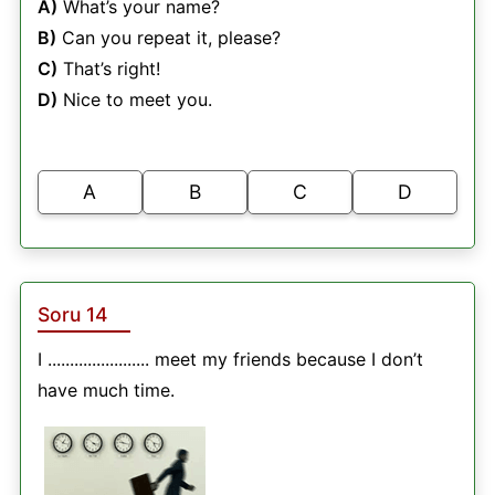
A)
What’s your name?
B)
Can you repeat it, please?
C)
That’s right!
D)
Nice to meet you.
A
B
C
D
Soru 14
I ....................... meet my friends because I don’t
have much time.