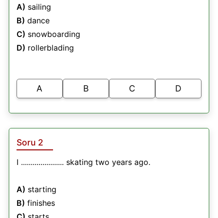
A)
sailing
B)
dance
C)
snowboarding
D)
rollerblading
A
B
C
D
Soru 2
I ...................... skating two years ago.
A)
starting
B)
finishes
C)
starts