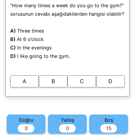
"How many times a week do you go to the gym?"
sorusunun cevabı aşağıdakilerden hangisi olabilir?
A)
Three times
B)
At 6 o’clock
C)
In the evenings
D)
I like going to the gym.
A
B
C
D
Doğru
Yanlış
Boş
0
0
15