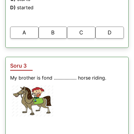
D)
started
A
B
C
D
Soru 3
My brother is fond ................... horse riding.