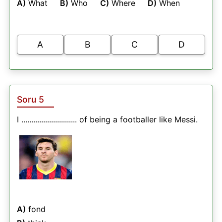
A)
What
B)
Who
C)
Where
D)
When
A
B
C
D
Soru 5
I ............................ of being a footballer like Messi.
A)
fond