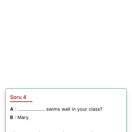
Soru 4
A
: ....................... swims well in your class?
B
: Mary.