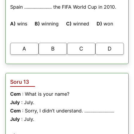
Spain ....................... the FIFA World Cup in 2010.
A)
wins
B)
winning
C)
winned
D)
won
A
B
C
D
Soru 13
Cem
: What is your name?
July
: July.
Cem
: Sorry, I didn’t understand. .........................
July
: July.