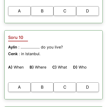
A
B
C
D
Soru 10
Aylin
: .................... do you live?
Cenk
: in Istanbul.
A)
When
B)
Where
C)
What
D)
Who
A
B
C
D