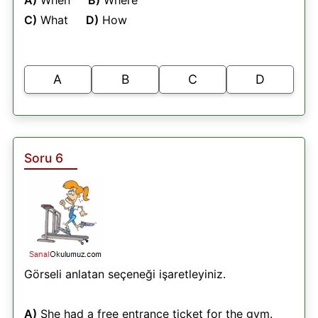
C)
What
D)
How
A
B
C
D
Soru 6
Görseli anlatan seçeneği işaretleyiniz.
A)
She had a free entrance ticket for the gym.