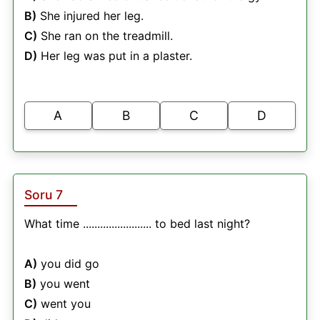
B)
She injured her leg.
C)
She ran on the treadmill.
D)
Her leg was put in a plaster.
A
B
C
D
Soru 7
What time ........................ to bed last night?
A)
you did go
B)
you went
C)
went you