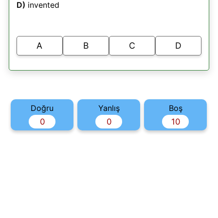
D)
invented
A
B
C
D
Doğru
Yanlış
Boş
0
0
10