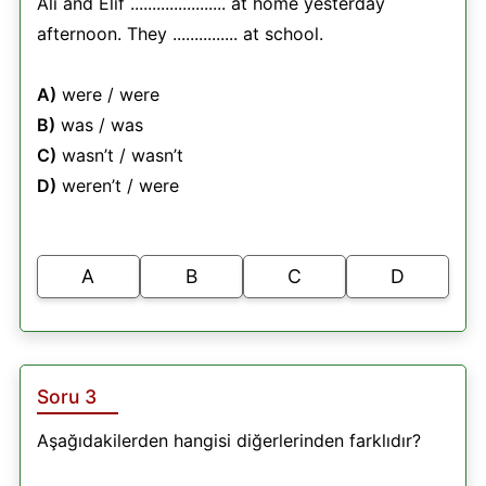
Ali and Elif ...................... at home yesterday
afternoon. They ............... at school.
A)
were / were
B)
was / was
C)
wasn’t / wasn’t
D)
weren’t / were
A
B
C
D
Soru 3
Aşağıdakilerden hangisi diğerlerinden farklıdır?