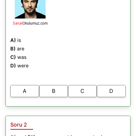
A)
is
B)
are
C)
was
D)
were
A
B
C
D
Soru 2