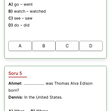
A)
go – went
B)
watch – watched
C)
see – saw
D)
do – did
A
B
C
D
Soru 5
Ahmet:
..................... was Thomas Alva Edison
born?
Dennis:
In the United States.
A)
When
B)
Where