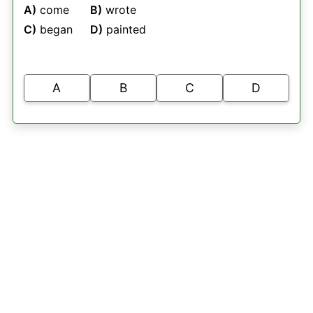
A)
come
B)
wrote
C)
began
D)
painted
A
B
C
D