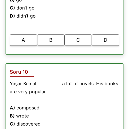
C)
don’t go
D)
didn’t go
A
B
C
D
Soru 10
Yaşar Kemal .................... a lot of novels. His books
are very popular.
A)
composed
B)
wrote
C)
discovered