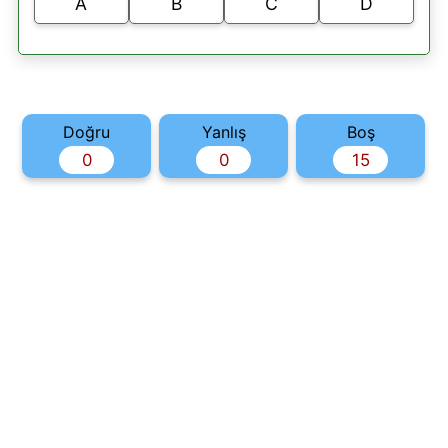
A
B
C
D
Doğru
Yanlış
Boş
0
0
15