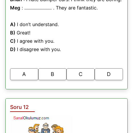
Meg
: ....................... . They are fantastic.
A)
I don’t understand.
B)
Great!
C)
I agree with you.
D)
I disagree with you.
A
B
C
D
Soru 12