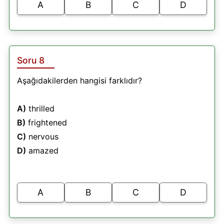
A
B
C
D
Soru 8
Aşağıdakilerden hangisi farklıdır?
A)
thrilled
B)
frightened
C)
nervous
D)
amazed
A
B
C
D