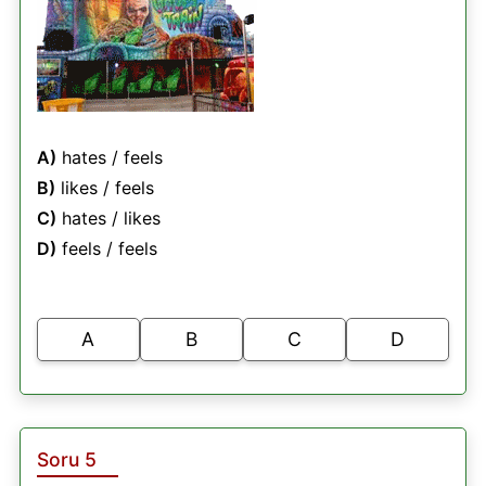
A)
hates / feels
B)
likes / feels
C)
hates / likes
D)
feels / feels
A
B
C
D
Soru 5