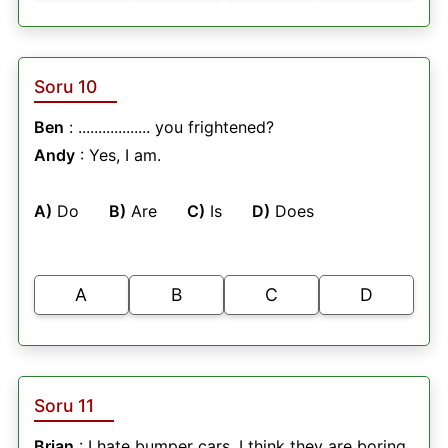
Soru 10
Ben
: .................. you frightened?
Andy
: Yes, I am.
A)
Do
B)
Are
C)
Is
D)
Does
A
B
C
D
Soru 11
Brian
: I hate bumper cars. I think they are boring.