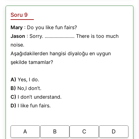
Soru 9
Mary
: Do you like fun fairs?
Jason
: Sorry. ........................ There is too much
noise.
Aşağıdakilerden hangisi diyaloğu en uygun
şekilde tamamlar?
A)
Yes, I do.
B)
No,I don’t.
C)
I don’t understand.
D)
I like fun fairs.
A
B
C
D