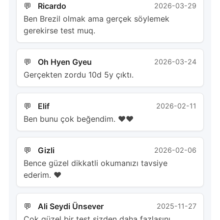
Ricardo
2026-03-29
Ben Brezil olmak ama gerçek söylemek
gerekirse test muq.
Oh Hyen Gyeu
2026-03-24
Gerçekten zordu 10d 5y çıktı.
Elif
2026-02-11
Ben bunu çok beğendim. ❤️‍❤️
Gizli
2026-02-06
Bence güzel dikkatli okumanızı tavsiye
ederim. ❤
Ali Seydi Ünsever
2025-11-27
Çok güzel bir test sizden daha fazlasını