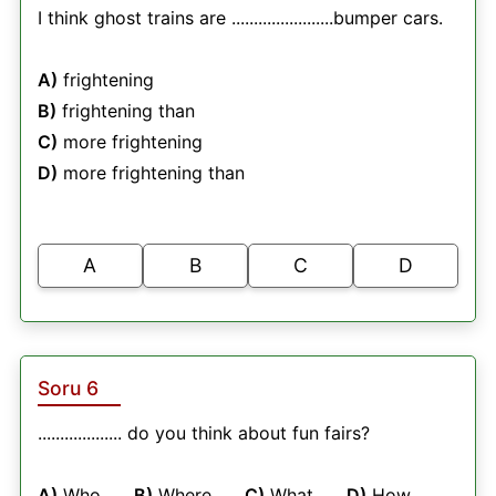
I think ghost trains are .......................bumper cars.
A)
frightening
B)
frightening than
C)
more frightening
D)
more frightening than
A
B
C
D
Soru 6
................... do you think about fun fairs?
A)
Who
B)
Where
C)
What
D)
How