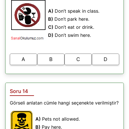
A)
Don’t speak in class.
B)
Don’t park here.
C)
Don’t eat or drink.
D)
Don’t swim here.
A
B
C
D
Soru 14
Görseli anlatan cümle hangi seçenekte verilmiştir?
A)
Pets not allowed.
B)
Pay here.