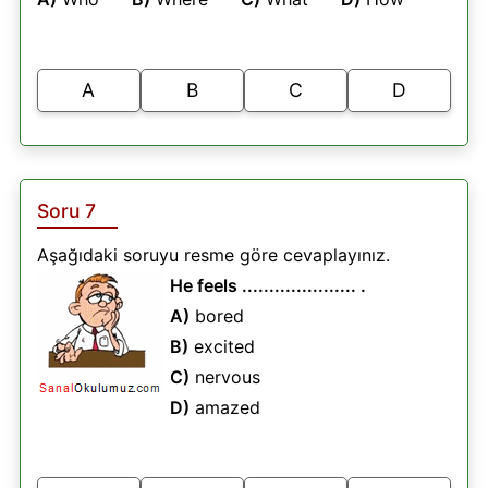
A
B
C
D
Soru 7
Aşağıdaki soruyu resme göre cevaplayınız.
He feels ..................... .
A)
bored
B)
excited
C)
nervous
D)
amazed