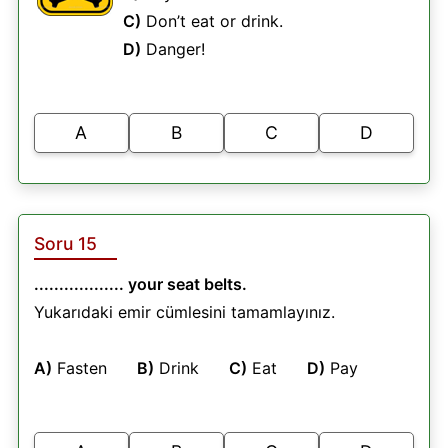
C)
Don’t eat or drink.
D)
Danger!
A
B
C
D
Soru 15
.................. your seat belts.
Yukarıdaki emir cümlesini tamamlayınız.
A)
Fasten
B)
Drink
C)
Eat
D)
Pay