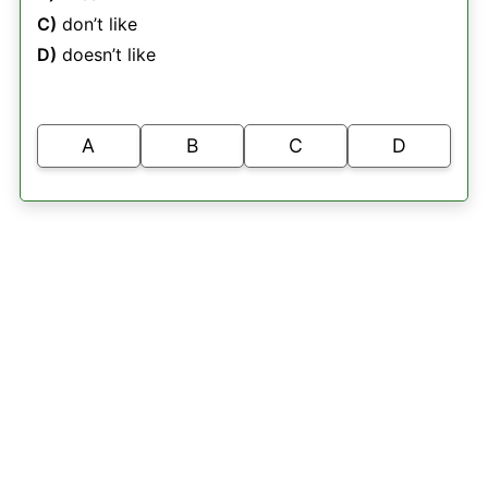
C)
don’t like
D)
doesn’t like
A
B
C
D