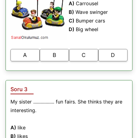
A)
Carrousel
B)
Wave swinger
C)
Bumper cars
D)
Big wheel
A
B
C
D
Soru 3
My sister ................. fun fairs. She thinks they are
interesting.
A)
like
B)
likes