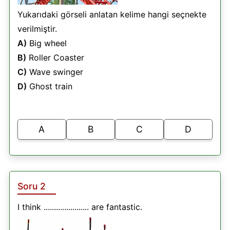
Yukarıdaki görseli anlatan kelime hangi seçnekte
verilmiştir.
A)
Big wheel
B)
Roller Coaster
C)
Wave swinger
D)
Ghost train
A
B
C
D
Soru 2
I think ...................... are fantastic.