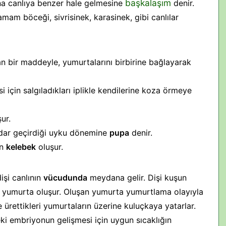
başkalaşım
ana canlıya benzer hale gelmesine
denir.
amam böceği, sivrisinek, karasinek, gibi canlılar
an bir maddeyle, yumurtalarını birbirine bağlayarak
si için salgıladıkları iplikle kendilerine koza örmeye
ur.
kadar geçirdiği uyku dönemine
pupa
denir.
an
kelebek
oluşur.
işi canlının
vücudunda
meydana gelir. Dişi kuşun
yumurta oluşur. Oluşan yumurta yumurtlama olayıyla
 ürettikleri yumurtaların üzerine kuluçkaya yatarlar.
i embriyonun gelişmesi için uygun sıcaklığın