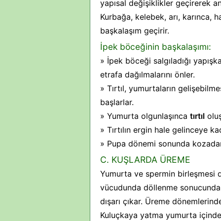
yapısal değişiklikler geçirerek 
Kurbağa, kelebek, arı, karınca, h
başkalaşım geçirir.
İpek böceğinin başkalaşımı:
» İpek böceği salgıladığı yapışk
etrafa dağılmalarını önler.
» Tırtıl, yumurtaların gelişebilme
başlarlar.
» Yumurta olgunlaşınca
tırtıl
oluş
» Tırtılın ergin hale gelinceye 
» Pupa dönemi sonunda kozad
C. KUŞLARDA ÜREME
Yumurta ve spermin birleşmesi d
vücudunda döllenme sonucunda 
dışarı çıkar. Üreme dönemlerinde
Kuluçkaya yatma yumurta içindek