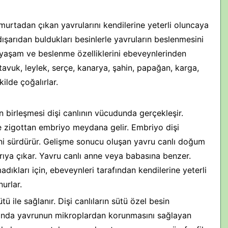
murtadan çıkan yavrularını kendilerine yeterli oluncaya
dışarıdan buldukları besinlerle yavruların beslenmesini
ım yaşam ve beslenme özelliklerini ebeveynlerinden
tavuk, leylek, serçe, kanarya, şahin, papağan, karga,
ilde çoğalırlar.
 birleşmesi dişi canlının vücudunda gerçekleşir.
 zigottan embriyo meydana gelir. Embriyo dişi
ni sürdürür. Gelişme sonucu oluşan yavru canlı doğum
rıya çıkar. Yavru canlı anne veya babasına benzer.
dıkları için, ebeveynleri tarafından kendilerine yeterli
urlar.
ile sağlanır. Dişi canlıların sütü özel besin
ısında yavrunun mikroplardan korunmasını sağlayan