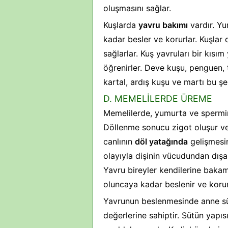
oluşmasını sağlar.
Kuşlarda
yavru bakımı
vardır. Yu
kadar besler ve korurlar. Kuşlar 
sağlarlar. Kuş yavruları bir kıs
öğrenirler. Deve kuşu, penguen, 
kartal, ardış kuşu ve martı bu şek
D. MEMELİLERDE ÜREME
Memelilerde, yumurta ve spermin
Döllenme sonucu zigot oluşur ve
canlının
döl yatağında
gelişmesi
olayıyla dişinin vücudundan dışa
Yavru bireyler kendilerine bakama
oluncaya kadar beslenir ve korun
Yavrunun beslenmesinde anne sütü 
değerlerine sahiptir. Sütün yap