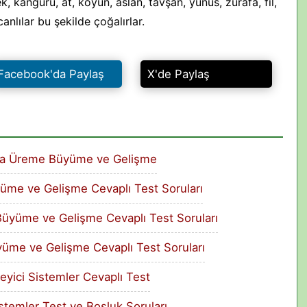
k, kanguru, at, koyun, aslan, tavşan, yunus, zürafa, fil,
anlılar bu şekilde çoğalırlar.
Facebook'da Paylaş
X'de Paylaş
larda Üreme Büyüme ve Gelişme
üyüme ve Gelişme Cevaplı Test Soruları
Büyüme ve Gelişme Cevaplı Test Soruları
üyüme ve Gelişme Cevaplı Test Soruları
leyici Sistemler Cevaplı Test
stemler Test ve Boşluk Soruları