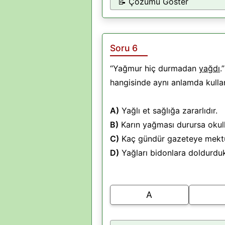
📝 Çözümü Göster
Soru 6
“Yağmur hiç durmadan
yağdı
.
hangisinde aynı anlamda kullan
A)
Yağlı et sağlığa zararlıdır.
B)
Karın yağması durursa okull
C)
Kaç gündür gazeteye mekt
D)
Yağları bidonlara doldurdu
A