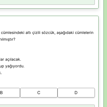
” cümlesindeki altı çizili sözcük, aşağıdaki cümlelerin
ılmıştır?
ar açılacak.
up yağıyordu.
k.
B
C
D