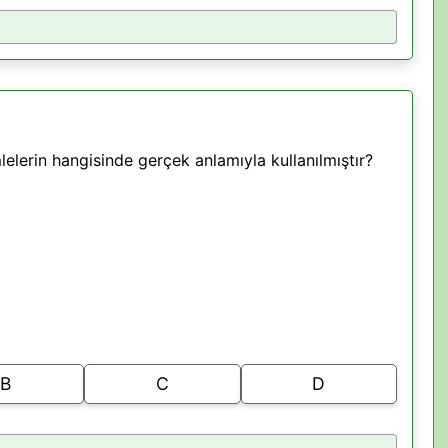
elerin hangisinde gerçek anlamıyla kullanılmıştır?
B
C
D