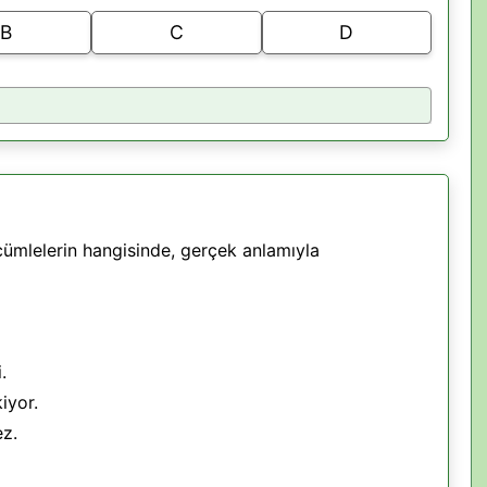
B
C
D
ümlelerin hangisinde, gerçek anlamıyla
.
iyor.
ez.