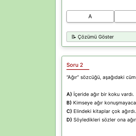
A
📝 Çözümü Göster
Soru 2
“Ağır” sözcüğü, aşağıdaki cüml
A)
İçeride ağır bir koku vardı.
B)
Kimseye ağır konuşmayacağ
C)
Elindeki kitaplar çok ağırdı.
D)
Söyledikleri sözler ona ağır