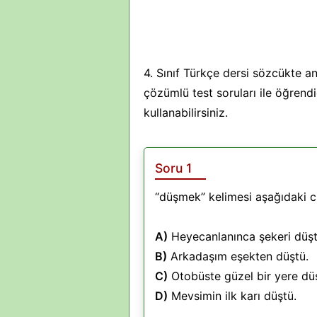
4. Sınıf Türkçe dersi sözcükte a
çözümlü test soruları ile öğrend
kullanabilirsiniz.
Soru 1
“düşmek” kelimesi aşağıdaki cü
A)
Heyecanlanınca şekeri düşt
B)
Arkadaşım eşekten düştü.
C)
Otobüste güzel bir yere dü
D)
Mevsimin ilk karı düştü.