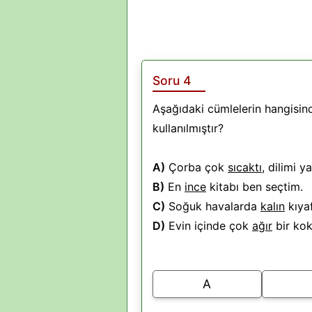
Soru 4
Aşağıdaki cümlelerin hangisinde
kullanılmıştır?
A)
Çorba çok
sıcaktı
, dilimi ya
B)
En
ince
kitabı ben seçtim.
C)
Soğuk havalarda
kalın
kıyaf
D)
Evin içinde çok
ağır
bir kok
A