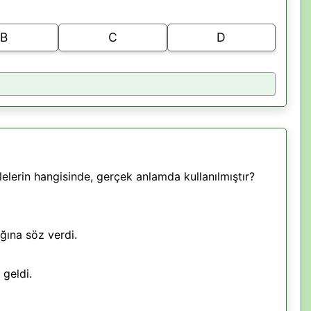
B
C
D
elerin hangisinde, gerçek anlamda kullanılmıştır?
ına söz verdi.
 geldi.