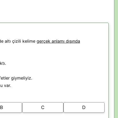
 altı çizili kelime
gerçek anlamı dışında
ktı.
etler giymeliyiz.
u var.
B
C
D