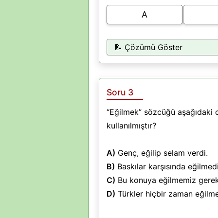
A
📝 Çözümü Göster
Soru 3
“Eğilmek” sözcüğü aşağıdaki c
kullanılmıştır?
A)
Genç, eğilip selam verdi.
B)
Baskılar karşısında eğilmedi
C)
Bu konuya eğilmemiz gerek
D)
Türkler hiçbir zaman eğilm