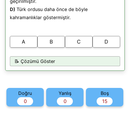
geçirilmiştir.
D)
Türk ordusu daha önce de böyle
kahramanlıklar göstermiştir.
A
B
C
D
📝 Çözümü Göster
Doğru
Yanlış
Boş
0
0
15