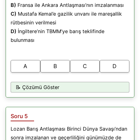
B)
Fransa ile Ankara Antlaşması’nın imzalanması
C)
Mustafa Kemal’e gazilik unvanı ile mareşallik
rütbesinin verilmesi
D)
İngiltere’nin TBMM’ye barış teklifinde
bulunması
A
B
C
D
📝 Çözümü Göster
Soru 5
Lozan Barış Antlaşması Birinci Dünya Savaşı’ndan
sonra imzalanan ve geçerliliğini günümüzde de