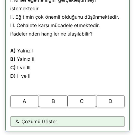
istemektedir.
II. Eğitimin çok önemli olduğunu düşünmektedir.
III. Cehalete karşı mücadele etmektedir.
ifadelerinden hangilerine ulaşılabilir?
A)
Yalnız I
B)
Yalnız II
C)
I ve III
D)
II ve III
A
B
C
D
📝 Çözümü Göster