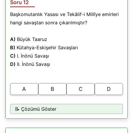
Soru 12
Başkomutanlık Yasası ve Tekâlif-i Millîye emirleri
hangi savaştan sonra çıkarılmıştır?
A)
Büyük Taaruz
B)
Kütahya-Eskişehir Savaşları
C)
I. İnönü Savaşı
D)
II. İnönü Savaşı
A
B
C
D
📝 Çözümü Göster