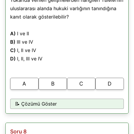
uluslararası alanda hukuki varlığının tanındığına
kanıt olarak gösterilebilir?
A)
I ve II
B)
III ve IV
C)
I, II ve IV
D)
I, II, III ve IV
A
B
C
D
📝 Çözümü Göster
Soru 8