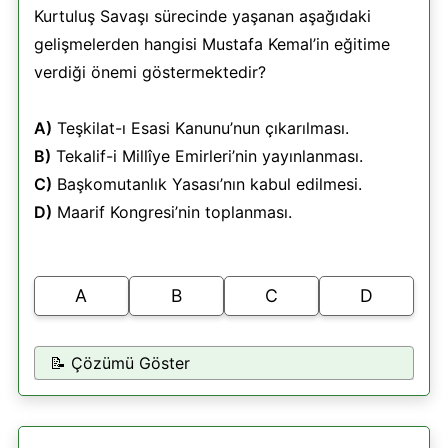
Kurtuluş Savaşı sürecinde yaşanan aşağıdaki
gelişmelerden hangisi Mustafa Kemal’in eğitime
verdiği önemi göstermektedir?
A)
Teşkilat-ı Esasi Kanunu’nun çıkarılması.
B)
Tekalif-i Millîye Emirleri’nin yayınlanması.
C)
Başkomutanlık Yasası’nın kabul edilmesi.
D)
Maarif Kongresi’nin toplanması.
A
B
C
D
📝 Çözümü Göster