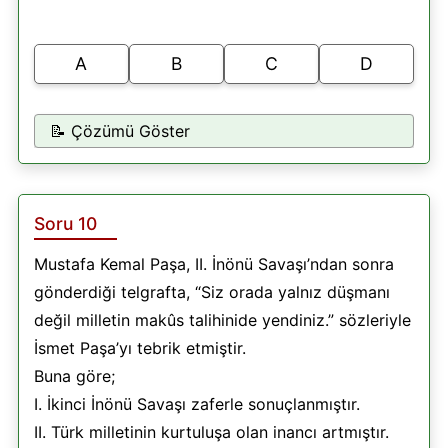
A
B
C
D
📝 Çözümü Göster
Soru 10
Mustafa Kemal Paşa, II. İnönü Savaşı’ndan sonra
gönderdiği telgrafta, “Siz orada yalnız düşmanı
değil milletin makûs talihinide yendiniz.” sözleriyle
İsmet Paşa’yı tebrik etmiştir.
Buna göre;
I. İkinci İnönü Savaşı zaferle sonuçlanmıştır.
II. Türk milletinin kurtuluşa olan inancı artmıştır.