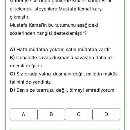
şiddetiyle sürdüğü günlerde Maarif Kongresi’ni
ertelemek isteyenlere Mustafa Kemal karşı
çıkmıştır.
Mustafa Kemal’in bu tutumunu aşağıdaki
sözlerinden hangisi desteklemiştir?
A)
Hattı müdafaa yoktur, sathı müdafaa vardır
B)
Cehaletle savaş düşmanla savaştan daha az
önemli değildir
C)
Siz orada yalnız düşmanı değil, milletin makûs
talihini de yendiniz
D)
Ben size taarruzu değil, ölmeyi emrediyorum
A
B
C
D