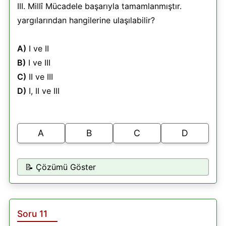
III. Millî Mücadele başarıyla tamamlanmıştır.
yargılarından hangilerine ulaşılabilir?
A)
I ve II
B)
I ve III
C)
II ve III
D)
I, II ve III
A
B
C
D
📝 Çözümü Göster
Soru 11