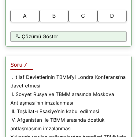
A
B
C
D
📝 Çözümü Göster
Soru 7
I. İtilaf Devletlerinin TBMM’yi Londra Konferansı’na
davet etmesi
II. Sovyet Rusya ve TBMM arasında Moskova
Antlaşması’nın imzalanması
III. Teşkilat-ı Esasiye’nin kabul edilmesi
IV. Afganistan ile TBMM arasında dostluk
antlaşmasının imzalanması
Yukarıda verilen gelişmelerden hangileri TBMM’nin