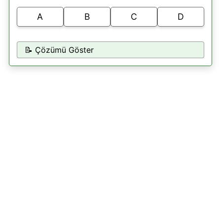
A
B
C
D
📝 Çözümü Göster