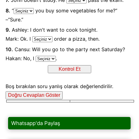
7.
John doesn't study. He
pass the exam.
8.
“
you buy some vegetables for me?”
–“Sure.”
9.
Ashley: I don't want to cook tonight.
Mark: Ok. I
order a pizza, then.
10.
Cansu: Will you go to the party next Saturday?
Hakan: No, I
.
Boş bırakılan soru yanlış olarak değerlendirilir.
Whatsapp'da Paylaş