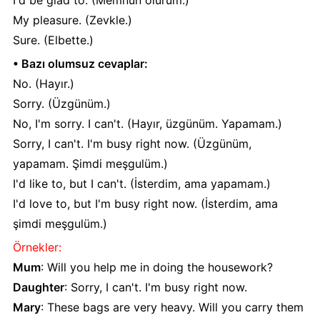
I'd be glad to. (Memnun olurum.)
My pleasure. (Zevkle.)
Sure. (Elbette.)
• Bazı olumsuz cevaplar:
No. (Hayır.)
Sorry. (Üzgünüm.)
No, I'm sorry. I can't. (Hayır, üzgünüm. Yapamam.)
Sorry, I can't. I'm busy right now. (Üzgünüm,
yapamam. Şimdi meşgulüm.)
I'd like to, but I can't. (İsterdim, ama yapamam.)
I'd love to, but I'm busy right now. (İsterdim, ama
şimdi meşgulüm.)
Örnekler:
Mum
: Will you help me in doing the housework?
Daughter
: Sorry, I can't. I'm busy right now.
Mary
: These bags are very heavy. Will you carry them