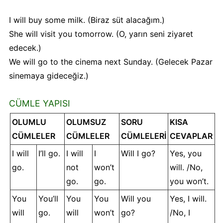
I will buy some milk. (Biraz süt alacağım.)
She will visit you tomorrow. (O, yarın seni ziyaret
edecek.)
We will go to the cinema next Sunday. (Gelecek Pazar
sinemaya gideceğiz.)
CÜMLE YAPISI
OLUMLU
OLUMSUZ
SORU
KISA
CÜMLELER
CÜMLELER
CÜMLELERİ
CEVAPLAR
I will
I’ll go.
I will
I
Will I go?
Yes, you
go.
not
won’t
will. /No,
go.
go.
you won’t.
You
You’ll
You
You
Will you
Yes, I will.
will
go.
will
won’t
go?
/No, I