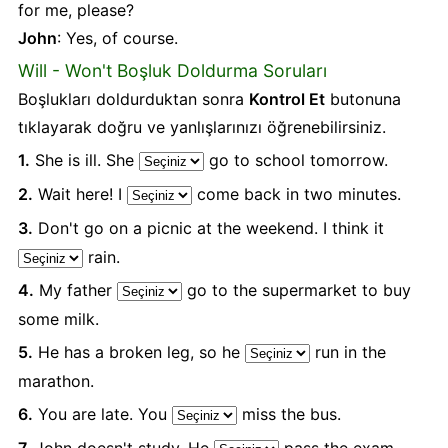
for me, please?
John
: Yes, of course.
Will - Won't Boşluk Doldurma Soruları
Boşlukları doldurduktan sonra
Kontrol Et
butonuna
tıklayarak doğru ve yanlışlarınızı öğrenebilirsiniz.
1.
She is ill. She
go to school tomorrow.
2.
Wait here! I
come back in two minutes.
3.
Don't go on a picnic at the weekend. I think it
rain.
4.
My father
go to the supermarket to buy
some milk.
5.
He has a broken leg, so he
run in the
marathon.
6.
You are late. You
miss the bus.