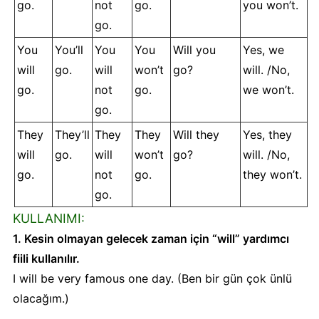
go.
not
go.
you won’t.
go.
You
You’ll
You
You
Will you
Yes, we
will
go.
will
won’t
go?
will. /No,
go.
not
go.
we won’t.
go.
They
They’ll
They
They
Will they
Yes, they
will
go.
will
won’t
go?
will. /No,
go.
not
go.
they won’t.
go.
KULLANIMI:
1. Kesin olmayan gelecek zaman için “will” yardımcı
fiili kullanılır.
I will be very famous one day. (Ben bir gün çok ünlü
olacağım.)